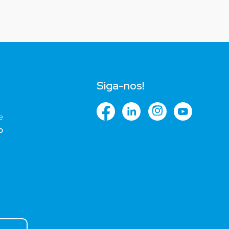
Siga-nos!
o
e
o