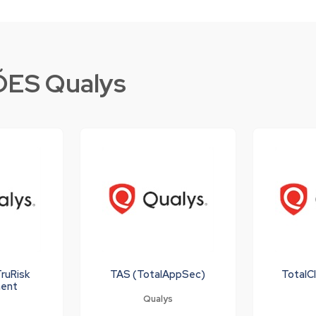
ES Qualys
TruRisk
TAS (TotalAppSec)
TotalC
ent
Qualys
s