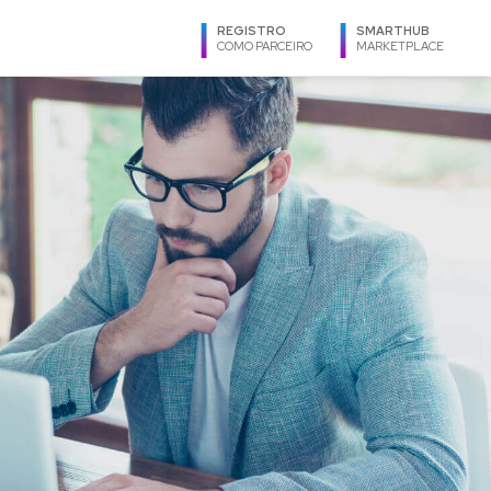
REGISTRO
SMARTHUB
COMO PARCEIRO
MARKETPLACE
IOMA
anish
glish
rtuguês
GIÃO
Argentina
Bolivia
Brasil
Caribe
Centroamérica
Chile