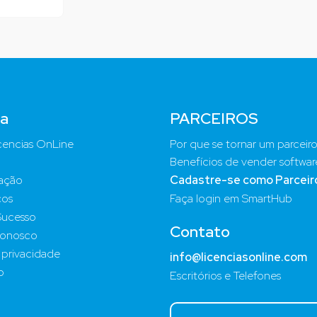
a
PARCEIROS
cencias OnLine
Por que se tornar um parceir
Benefícios de vender softwar
ação
Cadastre-se como Parceir
ços
Faça login em SmartHub
Sucesso
Contato
Conosco
e privacidade
info@licenciasonline.com
o
Escritórios e Telefones