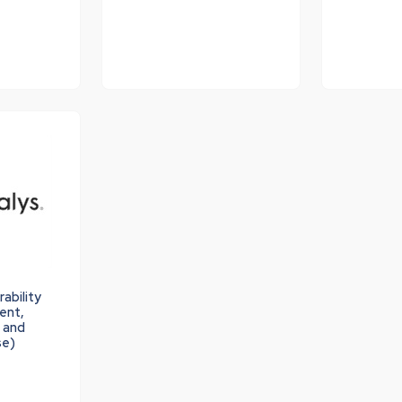
ability
ent,
 and
se)
s