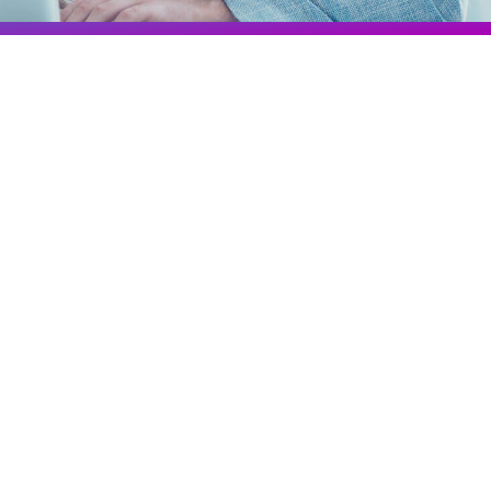
Colombia
Ecuador
Veja todos os produtos e soluções
Global
México
Paraguay
Perú
Uruguay