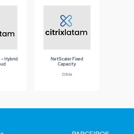
l – Hybrid
NetScaler Fixed
oud
Capacity
Citrix
a
PARCEIROS