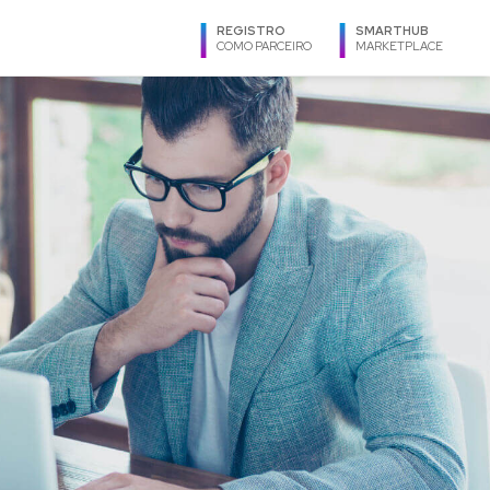
REGISTRO
SMARTHUB
COMO PARCEIRO
MARKETPLACE
IOMA
anish
glish
rtuguês
GIÃO
Argentina
Bolivia
Brasil
Caribe
Centroamérica
Chile