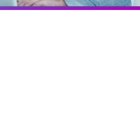
Colombia
Ecuador
Veja todos os produtos e soluções
Global
México
Paraguay
Perú
Uruguay