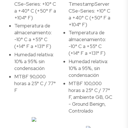
CSe-Series: +10° C
TimestampServer
a +40° C (+50° F a
CSe-Series: +10° C
+104° F)
a +40° C (+50° F a
+104° F)
Temperatura de
almacenamiento:
Temperatura de
-10° C a +55° C
almacenamiento:
(+14° F a +131° F)
-10° C a +55° C
(+14° F a +131° F)
Humedad relativa:
10% a 95% sin
Humedad relativa:
condensación
10% a 95%, sin
condensación
MTBF 90,000
horas a 25° C / 77°
MTBF 100,000
F
horas a 25° C / 77°
F, ambiente GB, GC
- Ground Benign,
Controlado