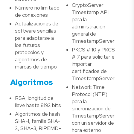
CryptoServer
Número no limitado
Timestamp API
de conexiones
para la
Actualizaciones de
administración
software sencillas
general de
para adaptarse a
TimestampServer
los futuros
PKCS # 10 y PKCS
protocolos y
# 7 para solicitar e
algoritmos de
importar
marcas de tiempo
certificados de
TimestampServer
Algoritmos
Network Time
Protocol (NTP)
RSA, longitud de
para la
llave hasta 8192 bits
sincronización de
Algoritmos de hash
TimestampServer
SHA-1, familia SHA-
con un servidor de
2, SHA-3, RIPEMD-
hora externo