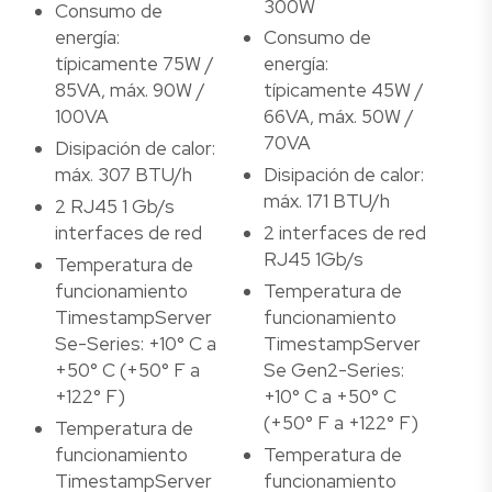
300W
Consumo de
energía:
Consumo de
típicamente 75W /
energía:
85VA, máx. 90W /
típicamente 45W /
100VA
66VA, máx. 50W /
70VA
Disipación de calor:
máx. 307 BTU/h
Disipación de calor:
máx. 171 BTU/h
2 RJ45 1 Gb/s
interfaces de red
2 interfaces de red
RJ45 1Gb/s
Temperatura de
funcionamiento
Temperatura de
TimestampServer
funcionamiento
Se-Series: +10° C a
TimestampServer
+50° C (+50° F a
Se Gen2-Series:
+122° F)
+10° C a +50° C
(+50° F a +122° F)
Temperatura de
funcionamiento
Temperatura de
TimestampServer
funcionamiento