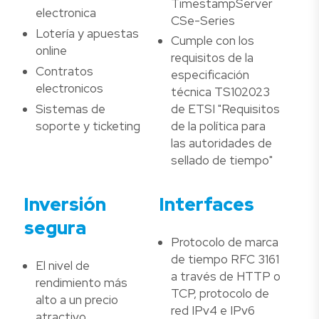
TimestampServer
electronica
CSe-Series
Lotería y apuestas
Cumple con los
online
requisitos de la
Contratos
especificación
electronicos
técnica TS102023
Sistemas de
de ETSI "Requisitos
soporte y ticketing
de la política para
las autoridades de
sellado de tiempo"
Inversión
Interfaces
segura
Protocolo de marca
de tiempo RFC 3161
El nivel de
a través de HTTP o
rendimiento más
TCP, protocolo de
alto a un precio
red IPv4 e IPv6
atractivo