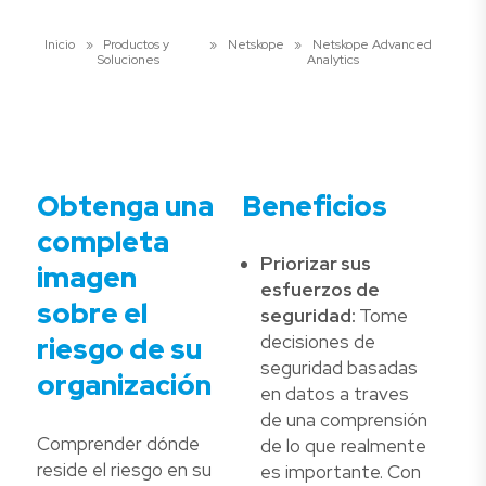
Inicio
»
Productos y
»
Netskope
»
Netskope Advanced
Soluciones
Analytics
Obtenga una
Beneficios
completa
Priorizar sus
imagen
esfuerzos de
sobre el
seguridad:
Tome
decisiones de
riesgo de su
seguridad basadas
organización
en datos a traves
de una comprensión
Comprender dónde
de lo que realmente
reside el riesgo en su
es importante. Con