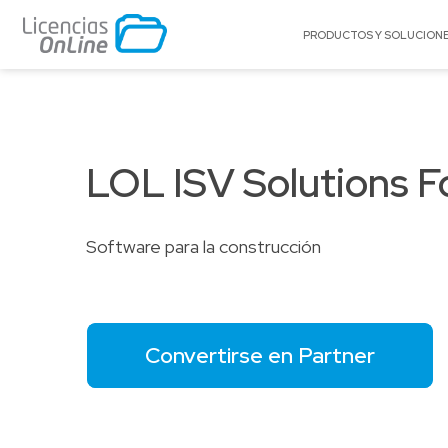
PRODUCTOS Y SOLUCION
POR MERCADO
POR MARCA
Educación
A10 Networks
LOL ISV Solutions 
Enterprise
Acronis
Gobierno
Adobe
Pequeñas y Medianas Empresas
AlgoSec
Software para la construcción
Proveedores de Servicios
Amazon Web Se
(AWS)
Appgate
Archer
Convertirse en Partner
Arctera
BitTitan
Canonical