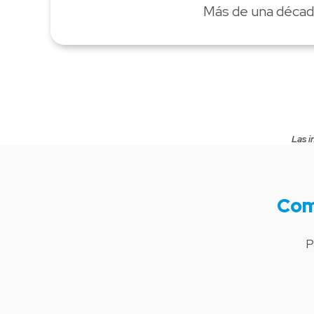
Más de una década
Las i
Com
P