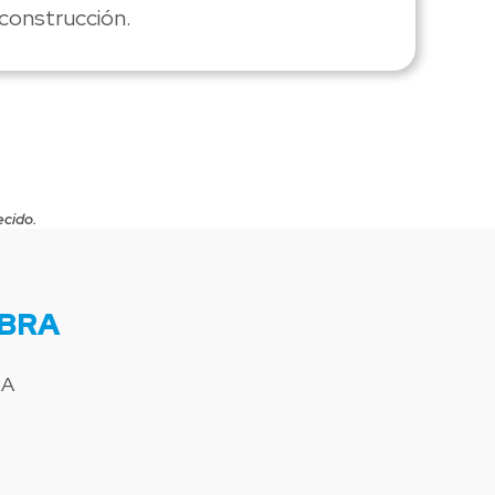
 construcción.
ecido.
OBRA
RA