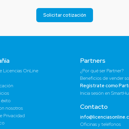
Solicitar cotización
ñía
Partners
e Licencias OnLine
¿Por qué ser Partner?
Beneficios de vender so
cación
Regístrate como Part
icios
Inicia sesión en SmartH
 éxito
Contacto
on nosotros
de Privacidad
info@licenciasonline.
ico
Oficinas y teléfonos