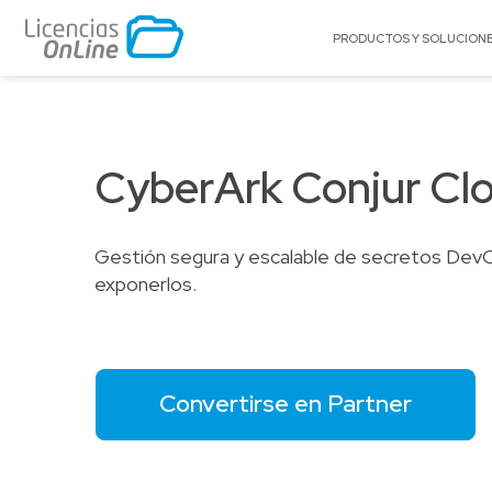
PRODUCTOS Y SOLUCION
POR MERCADO
POR MARCA
Educación
A10 Networks
CyberArk Conjur Cl
Enterprise
Acronis
Gobierno
Adobe
Gestión segura y escalable de secretos DevOp
Pequeñas y Medianas Empresas
AlgoSec
exponerlos.
Proveedores de Servicios
Amazon Web Se
(AWS)
Appgate
Archer
Convertirse en Partner
Arctera
BitTitan
Canonical