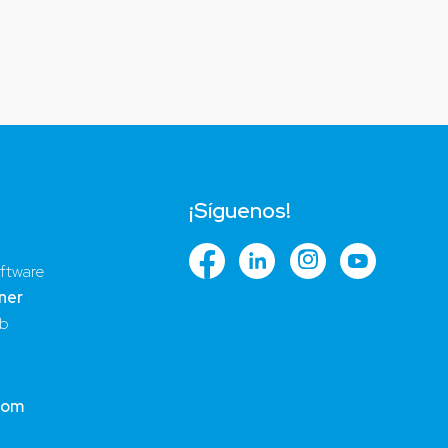
¡Síguenos!
ftware
ner
ub
com