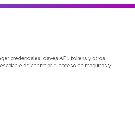
Colombia
Ecuador
r todos los productos y soluciones
Global
México
Paraguay
Perú
ger credenciales, claves API, tokens y otros
Uruguay
escalable de controlar el acceso de máquinas y