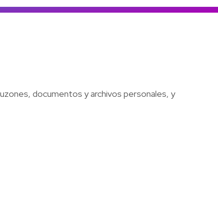
Colombia
Ecuador
r todos los productos y soluciones
Global
México
Paraguay
Perú
 buzones, documentos y archivos personales, y
Uruguay