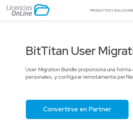
PRODUCTOS Y SOLUCION
POR MERCADO
POR MARCA
Educación
A10 Networks
BitTitan User Migra
Enterprise
Acronis
Gobierno
Adobe
User Migration Bundle proporciona una forma
Pequeñas y Medianas Empresas
AlgoSec
personales, y configurar remotamente perfile
Proveedores de Servicios
Amazon Web Se
(AWS)
Appgate
Archer
Convertirse en Partner
Arctera
BitTitan
Canonical