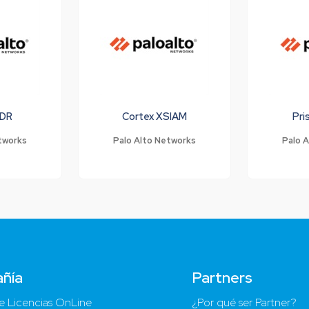
XDR
Cortex XSIAM
Pr
tworks
Palo Alto Networks
Palo 
ñía
Partners
e Licencias OnLine
¿Por qué ser Partner?