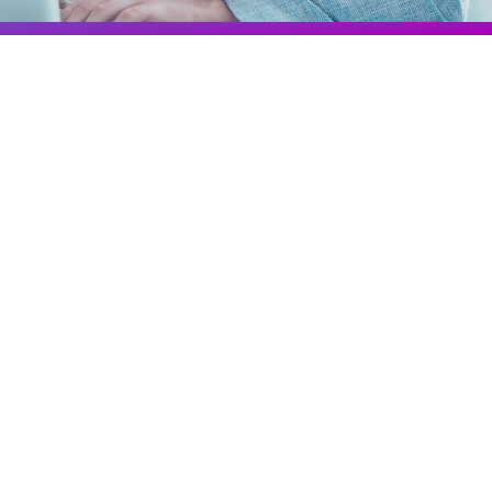
Colombia
Ecuador
r todos los productos y soluciones
Global
México
Paraguay
Perú
Uruguay