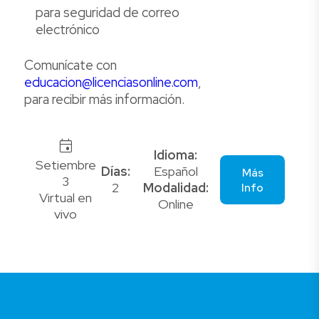
para seguridad de correo
electrónico
Comunícate con
educacion@licenciasonline.com
,
para recibir más información.
event
Idioma:
Setiembre
Días:
Español
Más
3
2
Modalidad:
Info
Virtual en
Online
vivo