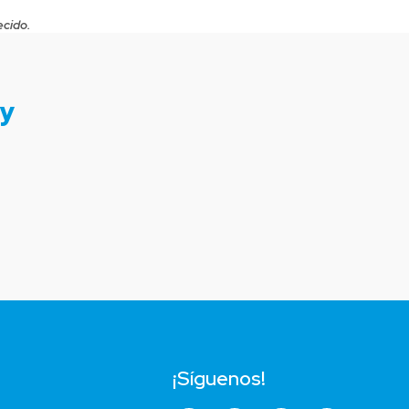
ecido.
ty
¡Síguenos!