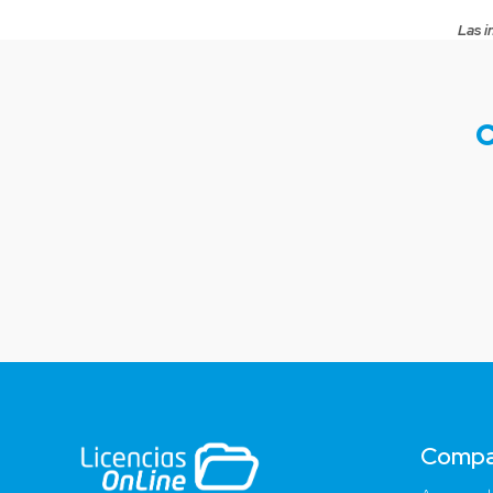
Las i
C
Compa