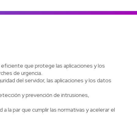
Colombia
Ecuador
r todos los productos y soluciones
Global
México
Paraguay
Perú
Uruguay
ficiente que protege las aplicaciones y los
rches de urgencia.
ridad del servidor, las aplicaciones y los datos
etección y prevención de intrusiones,
a la par que cumplir las normativas y acelerar el