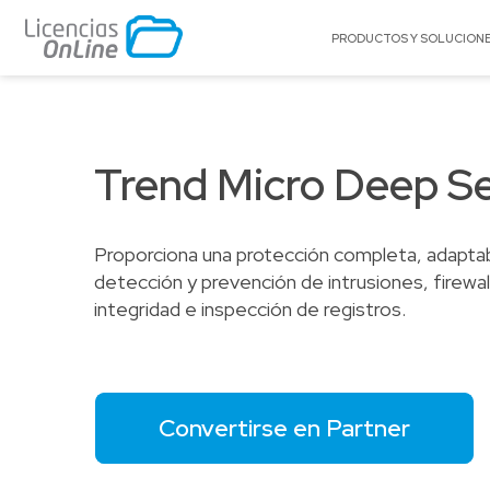
PRODUCTOS Y SOLUCION
POR MERCADO
POR MARCA
Educación
A10 Networks
Trend Micro Deep Se
Enterprise
Acronis
Gobierno
Adobe
Proporciona una protección completa, adapta
Pequeñas y Medianas Empresas
Amazon Web Se
(AWS)
detección y prevención de intrusiones, firewal
Proveedores de Servicios
integridad e inspección de registros.
Appgate
Archer
Arctera
BitTitan
Convertirse en Partner
Canonical
Celestix Networ