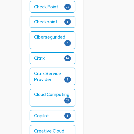
Check Point
23
Checkpoint
1
Ciberseguridad
4
Citrix
14
Citrix Service
Provider
3
Cloud Computing
21
Copilot
1
Creative Cloud