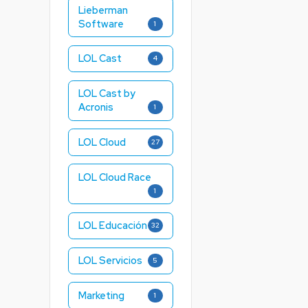
Lieberman
Software
1
LOL Cast
4
LOL Cast by
Acronis
1
LOL Cloud
27
LOL Cloud Race
1
LOL Educación
32
LOL Servicios
5
Marketing
1