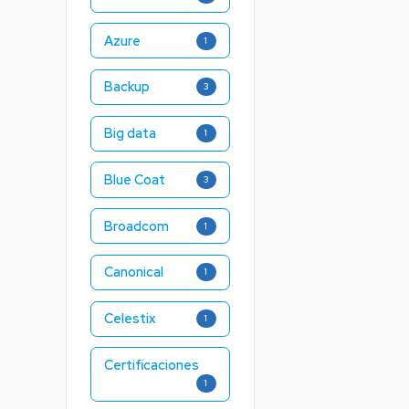
Azure
1
Backup
3
Big data
1
Blue Coat
3
Broadcom
1
Canonical
1
Celestix
1
Certificaciones
1