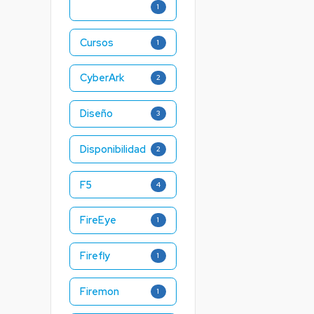
1
Cursos
1
CyberArk
2
Diseño
3
Disponibilidad
2
F5
4
FireEye
1
Firefly
1
Firemon
1