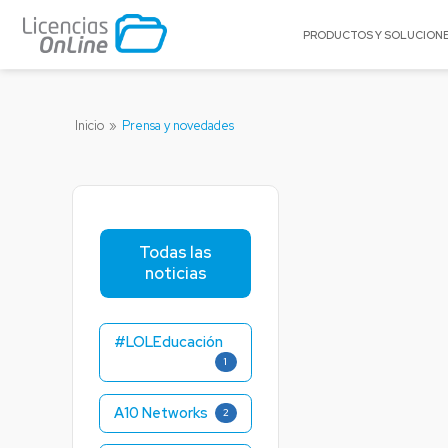
PRODUCTOS Y SOLUCION
POR MERCADO
POR MARCA
Inicio
»
Prensa y novedades
Educación
A10 Networks
Enterprise
Acronis
Gobierno
Adobe
Pequeñas y Medianas Empresas
Amazon Web Se
(AWS)
Todas las
Proveedores de Servicios
noticias
Appgate
Archer
Arctera
#LOLEducación
1
BitTitan
Canonical
A10 Networks
2
Celestix Networ