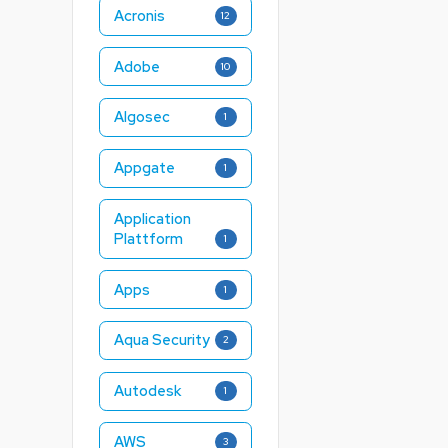
Acronis
12
Adobe
10
Algosec
1
Appgate
1
Application
Plattform
1
Apps
1
Aqua Security
2
Autodesk
1
AWS
3