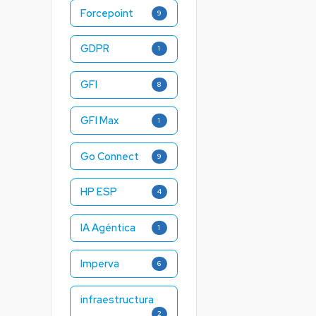
Forcepoint
9
GDPR
1
GFI
8
GFI Max
1
Go Connect
9
HP ESP
4
IA Agéntica
1
Imperva
6
infraestructura
2