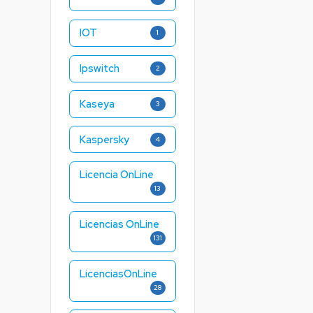
IOT
1
Ipswitch
2
Kaseya
3
Kaspersky
4
Licencia OnLine
13
Licencias OnLine
131
LicenciasOnLine
28