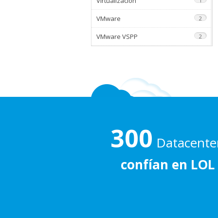
Virtualización
1
VMware
2
VMware VSPP
2
300
Datacente
confían en LOL