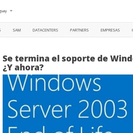
guay
S
SAM
DATACENTERS
PARTNERS
EMPRESAS
Se termina el soporte de Win
¿Y ahora?