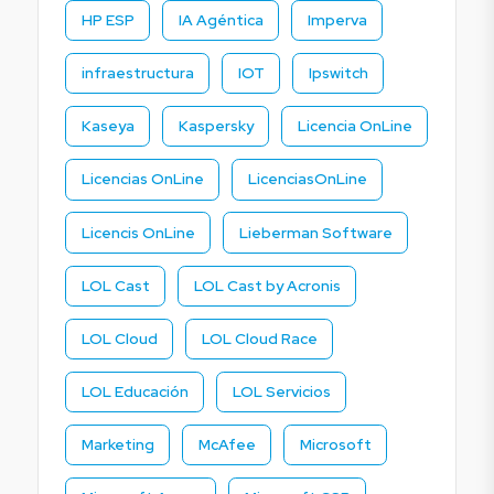
HP ESP
IA Agéntica
Imperva
infraestructura
IOT
Ipswitch
Kaseya
Kaspersky
Licencia OnLine
Licencias OnLine
LicenciasOnLine
Licencis OnLine
Lieberman Software
LOL Cast
LOL Cast by Acronis
LOL Cloud
LOL Cloud Race
LOL Educación
LOL Servicios
Marketing
McAfee
Microsoft