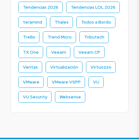
Tendencias 2026
Tendencias LOL 2026
teramind
Thales
Todos a Bordo
Trellix
Trend Micro
Tributech
TX One
Veeam
Veeam CP
Veritas
Virtualización
Virtuozzo
VMware
VMware VSPP
VU
VU Security
Websense