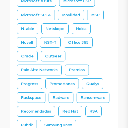
Microsoft Azure
Microsoft CSP
Microsoft SPLA
Movilidad
MSP
N-able
Netskope
Nokia
Novell
NSX-T
Office 365
Oracle
Outseer
Palo Alto Networks
Premios
Progress
Promociones
Qualys
Rackspace
Radware
Ransomware
Recomendadas
Red Hat
RSA
Rubrik
Samsung Knox