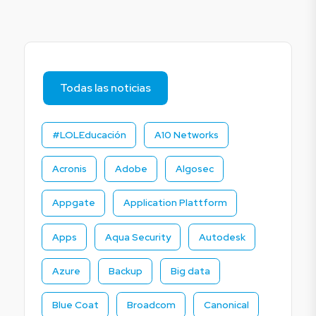
Todas las noticias
#LOLEducación
A10 Networks
Acronis
Adobe
Algosec
Appgate
Application Plattform
Apps
Aqua Security
Autodesk
Azure
Backup
Big data
Blue Coat
Broadcom
Canonical