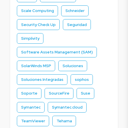
Scale Computing
Schneider
Security Check Up
Seguridad
Simplivity
Software Assets Management (SAM)
SolarWinds MSP
Soluciones
Soluciones Integradas
sophos
Soporte
SourceFire
Suse
Symantec
Symantec.cloud
TeamViewer
Tehama