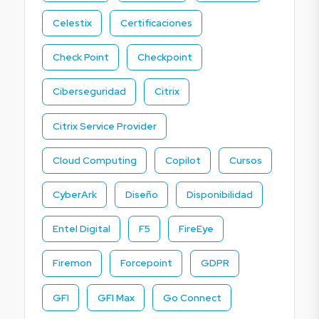
Celestix
Certificaciones
Check Point
Checkpoint
Ciberseguridad
Citrix
Citrix Service Provider
Cloud Computing
Copilot
Cursos
CyberArk
Diseño
Disponibilidad
Entel Digital
F5
FireEye
Firemon
Forcepoint
GDPR
GFI
GFI Max
Go Connect