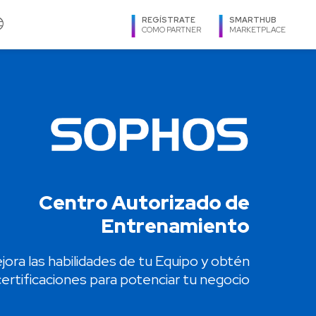
age
REGÍSTRATE
SMARTHUB
COMO PARTNER
MARKETPLACE
IDIOMA
TXOne Networks
Español
Utimaco
Ingles
Veeam
Português
Virtuozzo
REGIÓN
Centro Autorizado de
Argentina
Entrenamiento
Bolivia
Brasil
jora las habilidades de tu Equipo y obtén
Caribe
certificaciones para potenciar tu negocio
Centroamérica
Chile