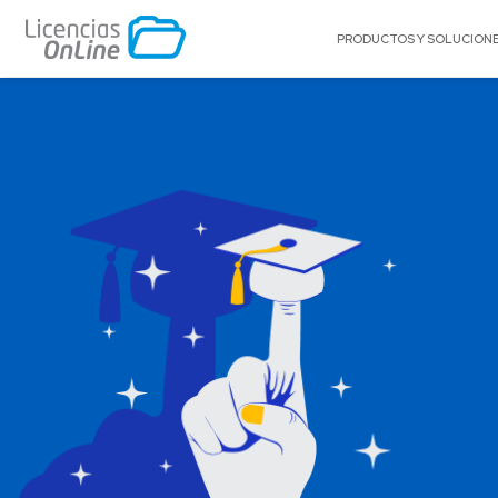
PRODUCTOS Y SOLUCION
POR MERCADO
POR MARCA
Educación
A10 Networks
Enterprise
Acronis
Gobierno
Appgate
Pequeñas y Medianas Empresas
Archer
Proveedores de Servicios
Arctera
BitTitan
Canonical
Celestix Networ
Check Point
Citrix
Claroty