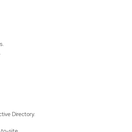
s.
.
tive Directory.
to-site.