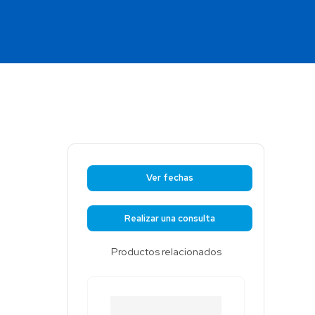
Colombia
Ecuador
r todos los productos y soluciones
Global
México
Paraguay
Perú
Uruguay
Ver fechas
Realizar una consulta
Productos relacionados