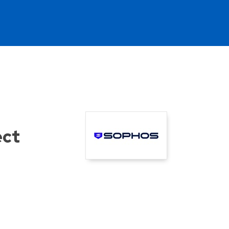
Ve
ect