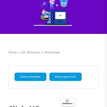
Home
»
LOL Educación
»
All trainings
View schedule
Ask a question