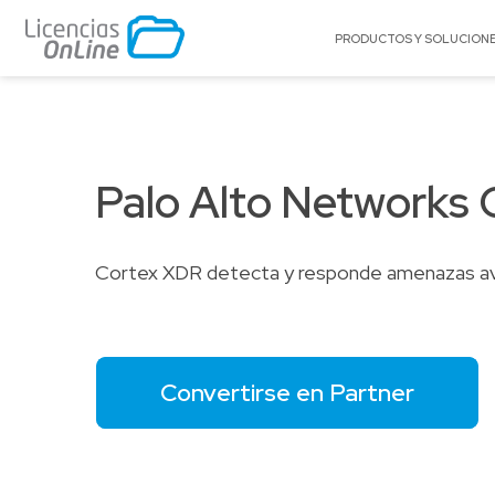
PRODUCTOS Y SOLUCION
POR MERCADO
POR MARCA
Educación
A10 Networks
Palo Alto Networks
Enterprise
Acronis
Gobierno
AlgoSec
Pequeñas y Medianas Empresas
Appgate
Cortex XDR detecta y responde amenazas avan
Proveedores de Servicios
Archer
BitTitan
Canonical
Convertirse en Partner
Cato Networks
Celestix Networ
Check Point
Citrix