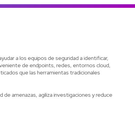
Colombia
Ecuador
r todos los productos y soluciones
Global
México
Paraguay
Perú
dar a los equipos de seguridad a identificar,
Uruguay
oveniente de endpoints, redes, entornos cloud,
ticados que las herramientas tradicionales
idad de amenazas, agiliza investigaciones y reduce