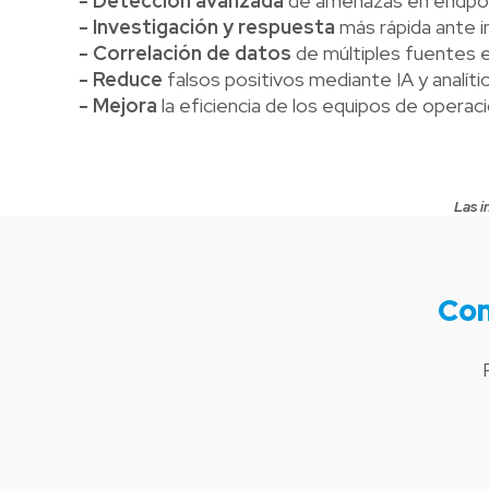
- Detección avanzada
de amenazas en endpoin
- Investigación y respuesta
más rápida ante i
- Correlación de datos
de múltiples fuentes e
- Reduce
falsos positivos mediante IA y analíti
- Mejora
la eficiencia de los equipos de operac
Las i
Com