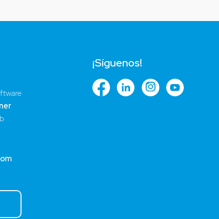
¡Síguenos!
ftware
ner
ub
com