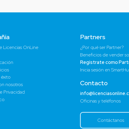
ñía
Partners
e Licencias OnLine
¿Por qué ser Partner?
Beneficios de vender so
cación
Regístrate como Part
icios
Inicia sesión en SmartH
 éxito
Contacto
on nosotros
de Privacidad
info@licenciasonline.
ico
Oficinas y teléfonos
Contáctanos