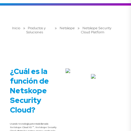
Inicio
»
Productos y
»
Netskope
»
Netskope Security
Soluciones
Cloud Platform
¿Cuál es la
función de
Netskope
Security
Cloud?
Usando tecnología patentada llamada
Netskope Cloud XD ™, Netskope Security
Cloud elimina los puntos ciegos yendo más