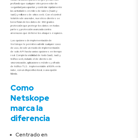
profundo que cualquier otro proveedor de
seguridad para apuntar y controlar rápidamente
las actividades en miles de nubes (SaaS y
IaaS) y millones de sitios web. Con el control
total desde una nube, nuestros clientes se
benefician de los datos de 360 grados
protección que protege los datos en todas
partes y protección avanzada contra
amenazas que detiene los ataques esquivos.
Las opciones de implementación de
Netskope le permiten admitir cualquier caso
de uso, desde un modo de implementación
de solo API hasta varias opciones en tiempo
real. Completa visibilidad de todo SaaS, IaaS y
tráfico web, incluido el de clientes de
sincronización, aplicaciones móviles y cifrado
de tráfico TLS . Implementable al 100% en la
nube, con un dispositivo local, o una opción
híbrida.
Como
Netskope
marca la
diferencia
Centrado en