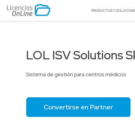
PRODUCTOS Y SOLUCION
POR MERCADO
POR MARCA
Educación
A10 Networks
LOL ISV Solutions S
Enterprise
Acronis
Gobierno
AlgoSec
Pequeñas y Medianas Empresas
Appgate
Sistema de gestión para centros médicos
Proveedores de Servicios
Archer
BitTitan
Canonical
Convertirse en Partner
Cato Networks
Celestix Networ
Check Point
Citrix