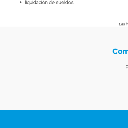
liquidación de sueldos
Las i
Com
P