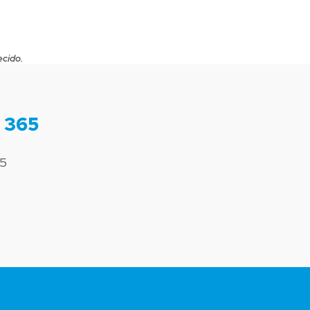
ecido.
 365
65