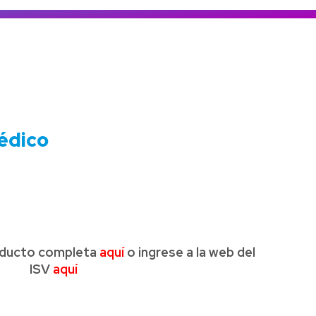
Colombia
Ecuador
r todos los productos y soluciones
Global
México
Paraguay
Perú
médico
Uruguay
roducto completa
aquí
o ingrese a la web del
ISV
aquí