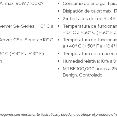
A, máx. 90W / 100VA
Consumo de energía: típ
Disipación de calor: máx. 
2 interfaces de red RJ45
rver Se-Series: +10° C a
Temperatura de funciona
+10° C a +50° C (+50° F a
erver CSe-Series: +10° C
Temperatura de funciona
a +40° C (+50° F a +104° 
 C (+14° F a +131° F)
Temperatura de almacenami
n
Humedad relativa: 10% a 9
MTBF 100,000 horas a 25°
Benign, Controlado
mágenes son meramente ilustrativas y pueden no reflejar el producto ofr