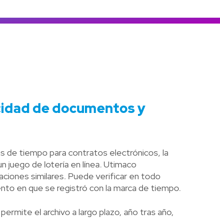
Colombia
Ecuador
r todos los productos y soluciones
Global
México
Paraguay
Perú
Uruguay
cidad de documentos y
as de tiempo para contratos electrónicos, la
n juego de lotería en línea. Utimaco
ciones similares. Puede verificar en todo
to en que se registró con la marca de tiempo.
permite el archivo a largo plazo, año tras año,