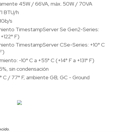
icamente 45W / 66VA, máx. 50W / 70VA
171 BTU/h
 1Gb/s
miento TimestampServer Se Gen2-Series:
 +122° F)
miento TimestampServer CSe-Series: +10° C
F)
ento: -10° C a +55° C (+14° F a +131° F)
5%, sin condensación
 C / 77° F, ambiente GB, GC - Ground
ecido.