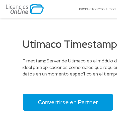
PRODUCTOS Y SOLUCION
POR MERCADO
POR MARCA
Educación
A10 Networks
Utimaco Timestamp
Enterprise
Acronis
Gobierno
Adobe
TimestampServer de Utimaco es el módulo de 
Pequeñas y Medianas Empresas
AlgoSec
ideal para aplicaciones comerciales que requi
Proveedores de Servicios
Amazon Web Se
datos en un momento específico en el tiemp
(AWS)
Appgate
Archer
Arctera
Convertirse en Partner
Autodesk®
BitTitan