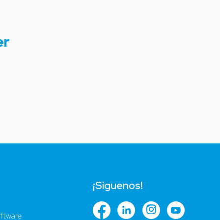
er
¡Síguenos!
ftware