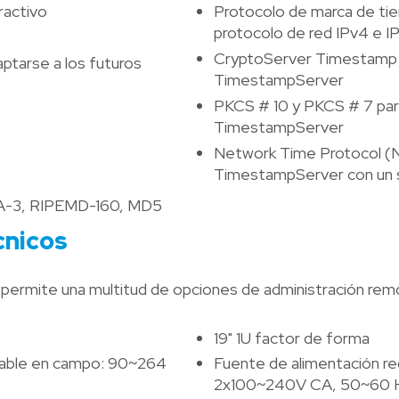
ractivo
Protocolo de marca de ti
protocolo de red IPv4 e I
CryptoServer Timestamp AP
aptarse a los futuros
TimestampServer
o
PKCS # 10 y PKCS # 7 para 
TimestampServer
Network Time Protocol (NT
TimestampServer con un s
SHA-3, RIPEMD-160, MD5
cnicos
e permite una multitud de opciones de administración rem
19" 1U factor de forma
zable en campo: 90~264
Fuente de alimentación r
2x100~240V CA, 50~60 