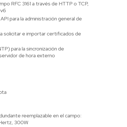
empo RFC 3161 a través de HTTP o TCP,
Pv6
I para la administración general de
solicitar e importar certificados de
P) para la sincronización de
ervidor de hora externo
ota
edundante reemplazable en el campo:
Hertz, 300W