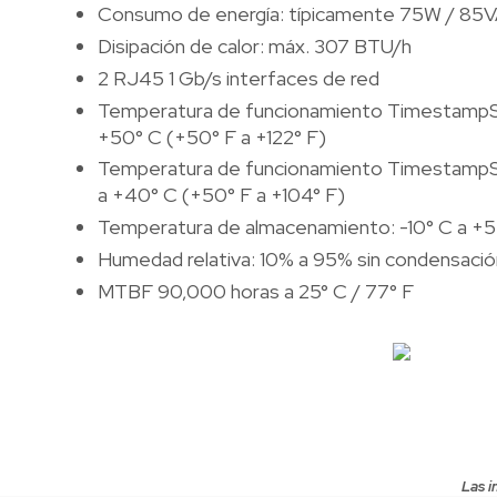
Consumo de energía: típicamente 75W / 85V
Disipación de calor: máx. 307 BTU/h
2 RJ45 1 Gb/s interfaces de red
Temperatura de funcionamiento TimestampSe
+50° C (+50° F a +122° F)
Temperatura de funcionamiento TimestampS
a +40° C (+50° F a +104° F)
Temperatura de almacenamiento: -10° C a +55°
Humedad relativa: 10% a 95% sin condensació
MTBF 90,000 horas a 25° C / 77° F
Las i