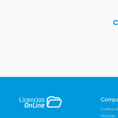
C
Compa
Acerca d
Noticias