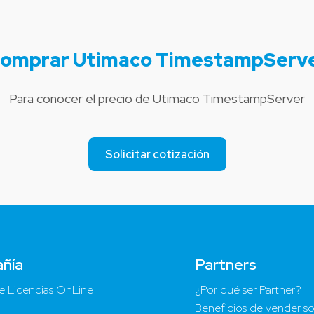
omprar Utimaco TimestampServ
Para conocer el precio de Utimaco TimestampServer
Solicitar cotización
ñía
Partners
e Licencias OnLine
¿Por qué ser Partner?
Beneficios de vender so