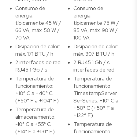
Consumo de
Consumo de
energía:
energía:
típicamente 45 W /
típicamente 75 W /
66 VA, máx. 50 W /
85 VA, máx. 90 W /
70 VA
100 VA
Disipación de calor:
Disipación de calor:
máx. 171 BTU / h
máx. 307 BTU / h
2 interfaces de red
2 RJ45 1 Gb / s
RJ45 1 Gb / s
interfaces de red
Temperatura de
Temperatura de
funcionamiento:
funcionamiento
+10° C a +40° C
TimestampServer
(+50° F a +104° F)
Se-Series: +10° C a
+50° C (+50° F a
Temperatura de
+122° F)
almacenamiento:
-10° C a +55° C
Temperatura de
(+14° F a +131° F)
funcionamiento