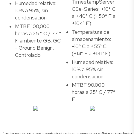
TimestampServer
Humedad relativa:
CSe-Series: +10° C
10% a 95%, sin
a +40° C (+50° F a
condensación
+104° F)
MTBF 100,000
Temperatura de
horas a 25 ° C / 77 °
almacenamiento:
F, ambiente GB, GC
-10° C a +55° C
- Ground Benign,
(+14° F a +131° F)
Controlado
Humedad relativa:
10% a 95% sin
condensación
MTBF 90,000
horas a 25° C / 77°
F
Las imágenes son meramente ilustrativas y pueden no reflejar el producto