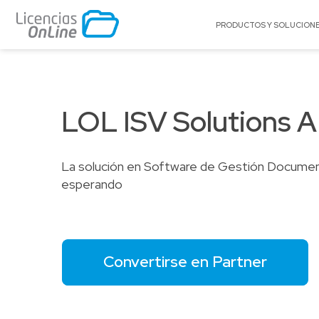
PRODUCTOS Y SOLUCION
POR MERCADO
POR MARCA
Educación
A10 Networks
LOL ISV Solutions 
Enterprise
Acronis
Gobierno
Adobe
La solución en Software de Gestión Document
Pequeñas y Medianas Empresas
AlgoSec
esperando
Proveedores de Servicios
Amazon Web Se
(AWS)
Appgate
Archer
Convertirse en Partner
Arctera
Autodesk®
BitTitan