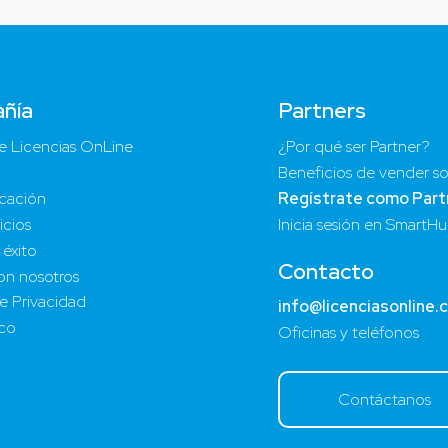
ñía
Partners
e Licencias OnLine
¿Por qué ser Partner?
Beneficios de vender so
cación
Regístrate como Part
icios
Inicia sesión en SmartH
 éxito
Contacto
on nosotros
de Privacidad
info@licenciasonline.
ico
Oficinas y teléfonos
Contáctanos