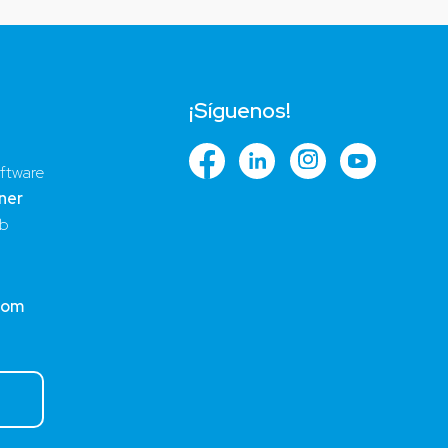
¡Síguenos!
ftware
ner
ub
com