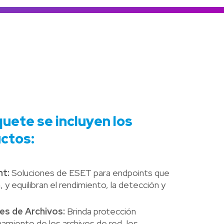
Colombia
Ecuador
r todos los productos y soluciones
Global
México
Paraguay
Perú
Uruguay
quete se incluyen los
ctos:
nt:
Soluciones de ESET para endpoints que
y equilibran el rendimiento, la detección y
es de Archivos:
Brinda protección
namiento de los archivos de red, los