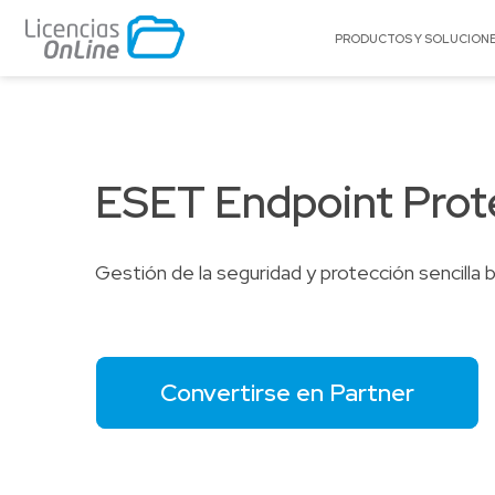
PRODUCTOS Y SOLUCION
POR MERCADO
POR MARCA
Educación
A10 Networks
ESET Endpoint Prot
Enterprise
Acronis
Gobierno
Adobe
Pequeñas y Medianas Empresas
AlgoSec
Gestión de la seguridad y protección sencilla 
Proveedores de Servicios
Amazon Web Se
(AWS)
Appgate
Archer
Convertirse en Partner
Arctera
Autodesk®
BitTitan