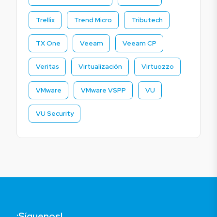
Trellix
Trend Micro
Tributech
TX One
Veeam
Veeam CP
Veritas
Virtualización
Virtuozzo
VMware
VMware VSPP
VU
VU Security
¡Síguenos!