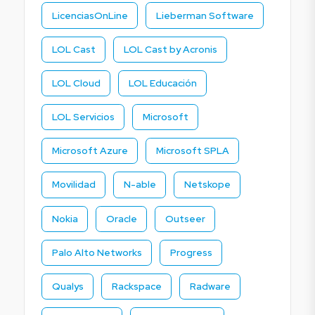
LicenciasOnLine
Lieberman Software
LOL Cast
LOL Cast by Acronis
LOL Cloud
LOL Educación
LOL Servicios
Microsoft
Microsoft Azure
Microsoft SPLA
Movilidad
N-able
Netskope
Nokia
Oracle
Outseer
Palo Alto Networks
Progress
Qualys
Rackspace
Radware