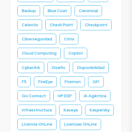
Backup
Blue Coat
Canonical
Celestix
Check Point
Checkpoint
Ciberseguridad
Citrix
Cloud Computing
Copilot
CyberArk
Diseño
Disponibilidad
F5
FireEye
Firemon
GFI
Go Connect
HP ESP
IA Agéntica
infraestructura
Kaseya
Kaspersky
Licencia OnLine
Licencias OnLine