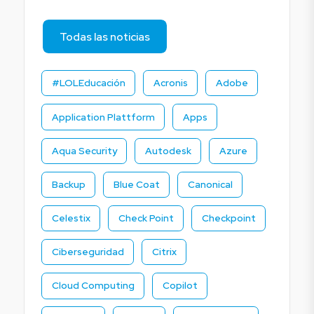
Todas las noticias
#LOLEducación
Acronis
Adobe
Application Plattform
Apps
Aqua Security
Autodesk
Azure
Backup
Blue Coat
Canonical
Celestix
Check Point
Checkpoint
Ciberseguridad
Citrix
Cloud Computing
Copilot