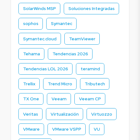
SolarWinds MSP
Soluciones Integradas
sophos
Symantec
Symantec.cloud
TeamViewer
Tehama
Tendencias 2026
Tendencias LOL 2026
teramind
Trellix
Trend Micro
Tributech
TX One
Veeam
Veeam CP
Veritas
Virtualización
Virtuozzo
VMware
VMware VSPP
VU