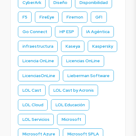
CyberArk
Diseño
Disponibilidad
F5
FireEye
Firemon
GFI
Go Connect
HP ESP
IA Agéntica
infraestructura
Kaseya
Kaspersky
Licencia OnLine
Licencias OnLine
LicenciasOnLine
Lieberman Software
LOL Cast
LOL Cast by Acronis
LOL Cloud
LOL Educación
LOL Servicios
Microsoft
Microsoft Azure
Microsoft SPLA