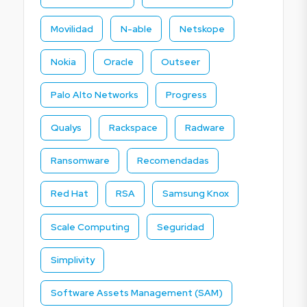
Movilidad
N-able
Netskope
Nokia
Oracle
Outseer
Palo Alto Networks
Progress
Qualys
Rackspace
Radware
Ransomware
Recomendadas
Red Hat
RSA
Samsung Knox
Scale Computing
Seguridad
Simplivity
Software Assets Management (SAM)