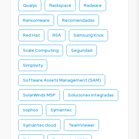
Qualys
Rackspace
Radware
Ransomware
Recomendadas
Red Hat
RSA
Samsung Knox
Scale Computing
Seguridad
Simplivity
Software Assets Management (SAM)
SolarWinds MSP
Soluciones Integradas
sophos
Symantec
Symantec.cloud
TeamViewer