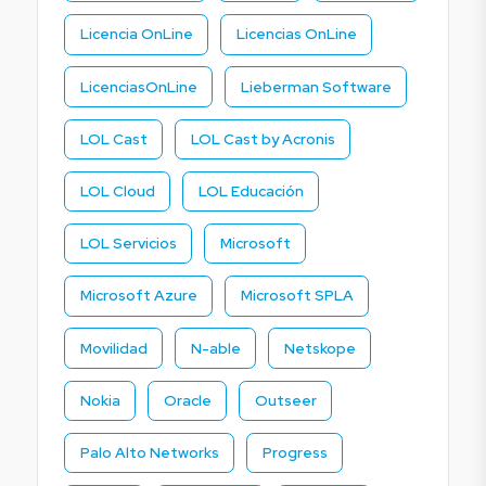
Licencia OnLine
Licencias OnLine
LicenciasOnLine
Lieberman Software
LOL Cast
LOL Cast by Acronis
LOL Cloud
LOL Educación
LOL Servicios
Microsoft
Microsoft Azure
Microsoft SPLA
Movilidad
N-able
Netskope
Nokia
Oracle
Outseer
Palo Alto Networks
Progress