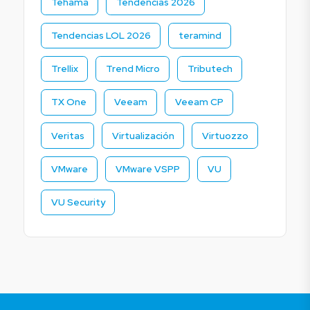
Tehama
Tendencias 2026
Tendencias LOL 2026
teramind
Trellix
Trend Micro
Tributech
TX One
Veeam
Veeam CP
Veritas
Virtualización
Virtuozzo
VMware
VMware VSPP
VU
VU Security