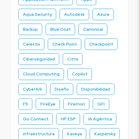
Aqua Security
Autodesk
Azure
Backup
Blue Coat
Canonical
Celestix
Check Point
Checkpoint
Ciberseguridad
Citrix
Cloud Computing
Copilot
CyberArk
Diseño
Disponibilidad
F5
FireEye
Firemon
GFI
Go Connect
HP ESP
IA Agéntica
infraestructura
Kaseya
Kaspersky