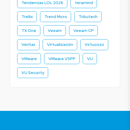
Tendencias LOL 2026
teramind
Trellix
Trend Micro
Tributech
TX One
Veeam
Veeam CP
Veritas
Virtualización
Virtuozzo
VMware
VMware VSPP
VU
VU Security