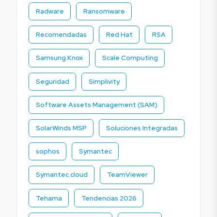
Radware
Ransomware
Recomendadas
Red Hat
RSA
Samsung Knox
Scale Computing
Seguridad
Simplivity
Software Assets Management (SAM)
SolarWinds MSP
Soluciones Integradas
sophos
Symantec
Symantec.cloud
TeamViewer
Tehama
Tendencias 2026