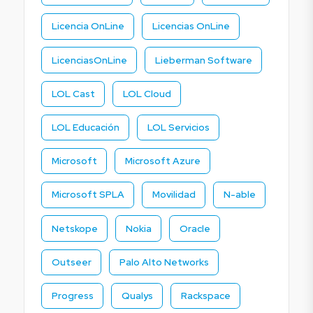
Licencia OnLine
Licencias OnLine
LicenciasOnLine
Lieberman Software
LOL Cast
LOL Cloud
LOL Educación
LOL Servicios
Microsoft
Microsoft Azure
Microsoft SPLA
Movilidad
N-able
Netskope
Nokia
Oracle
Outseer
Palo Alto Networks
Progress
Qualys
Rackspace