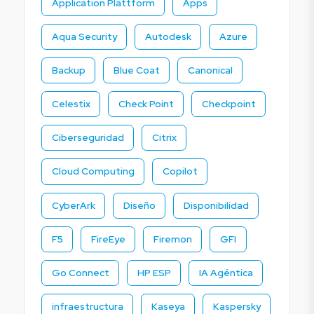
Application Plattform
Apps
Aqua Security
Autodesk
Azure
Backup
Blue Coat
Canonical
Celestix
Check Point
Checkpoint
Ciberseguridad
Citrix
Cloud Computing
Copilot
CyberArk
Diseño
Disponibilidad
F5
FireEye
Firemon
GFI
Go Connect
HP ESP
IA Agéntica
infraestructura
Kaseya
Kaspersky