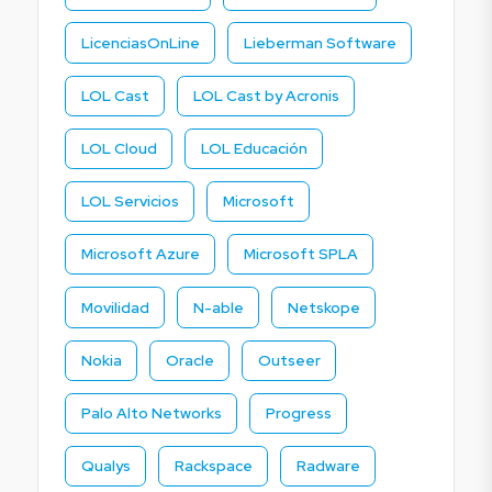
LicenciasOnLine
Lieberman Software
LOL Cast
LOL Cast by Acronis
LOL Cloud
LOL Educación
LOL Servicios
Microsoft
Microsoft Azure
Microsoft SPLA
Movilidad
N-able
Netskope
Nokia
Oracle
Outseer
Palo Alto Networks
Progress
Qualys
Rackspace
Radware