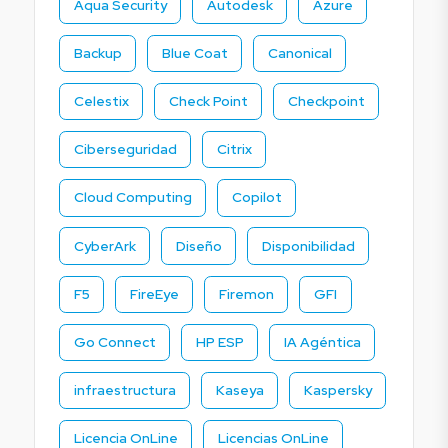
Aqua Security
Autodesk
Azure
Backup
Blue Coat
Canonical
Celestix
Check Point
Checkpoint
Ciberseguridad
Citrix
Cloud Computing
Copilot
CyberArk
Diseño
Disponibilidad
F5
FireEye
Firemon
GFI
Go Connect
HP ESP
IA Agéntica
infraestructura
Kaseya
Kaspersky
Licencia OnLine
Licencias OnLine