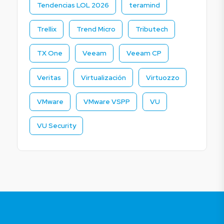
Tendencias LOL 2026
teramind
Trellix
Trend Micro
Tributech
TX One
Veeam
Veeam CP
Veritas
Virtualización
Virtuozzo
VMware
VMware VSPP
VU
VU Security