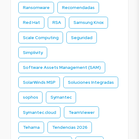
Ransomware
Recomendadas
Red Hat
RSA
Samsung Knox
Scale Computing
Seguridad
Simplivity
Software Assets Management (SAM)
SolarWinds MSP
Soluciones Integradas
sophos
Symantec
Symantec.cloud
TeamViewer
Tehama
Tendencias 2026