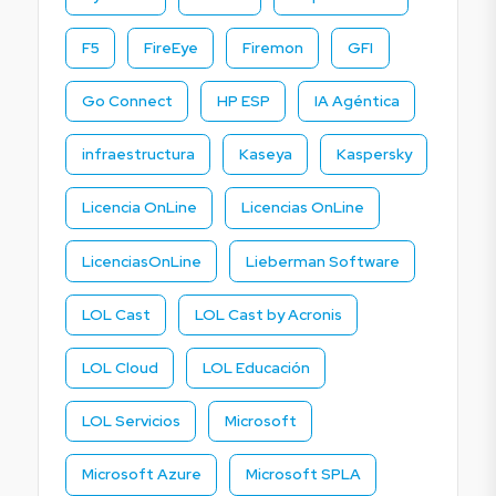
F5
FireEye
Firemon
GFI
Go Connect
HP ESP
IA Agéntica
infraestructura
Kaseya
Kaspersky
Licencia OnLine
Licencias OnLine
LicenciasOnLine
Lieberman Software
LOL Cast
LOL Cast by Acronis
LOL Cloud
LOL Educación
LOL Servicios
Microsoft
Microsoft Azure
Microsoft SPLA