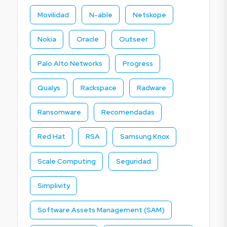
Movilidad
N-able
Netskope
Nokia
Oracle
Outseer
Palo Alto Networks
Progress
Qualys
Rackspace
Radware
Ransomware
Recomendadas
Red Hat
RSA
Samsung Knox
Scale Computing
Seguridad
Simplivity
Software Assets Management (SAM)