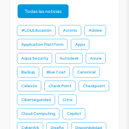
Todas las noticias
#LOLEducación
Acronis
Adobe
Application Plattform
Apps
Aqua Security
Autodesk
Azure
Backup
Blue Coat
Canonical
Celestix
Check Point
Checkpoint
Ciberseguridad
Citrix
Cloud Computing
Copilot
CyberArk
Diseño
Disponibilidad