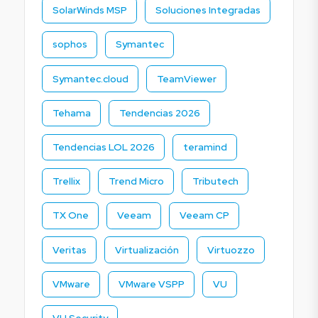
SolarWinds MSP
Soluciones Integradas
sophos
Symantec
Symantec.cloud
TeamViewer
Tehama
Tendencias 2026
Tendencias LOL 2026
teramind
Trellix
Trend Micro
Tributech
TX One
Veeam
Veeam CP
Veritas
Virtualización
Virtuozzo
VMware
VMware VSPP
VU
VU Security