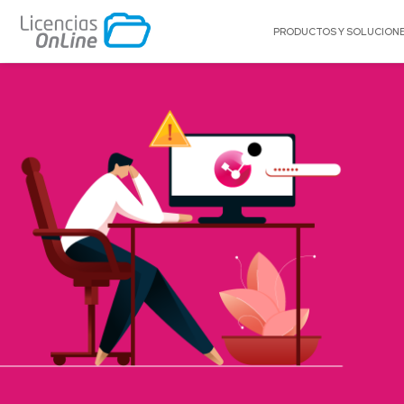
PRODUCTOS Y SOLUCION
POR MERCADO
POR MARCA
Educación
A10 Networks
Enterprise
Acronis
Gobierno
Adobe
Pequeñas y Medianas Empresas
AlgoSec
Proveedores de Servicios
Amazon Web Se
(AWS)
Appgate
Archer
Arctera
Autodesk®
BitTitan