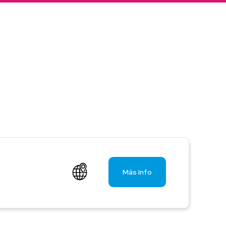
Colombia
Ecuador
r todos los productos y soluciones
Global
México
Paraguay
Perú
Uruguay
Más Info