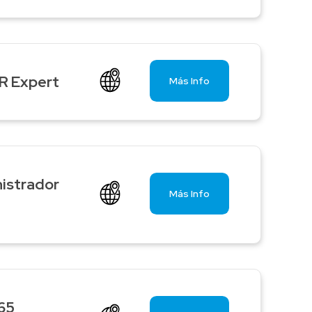
DR Expert
Más Info
istrador
Más Info
65