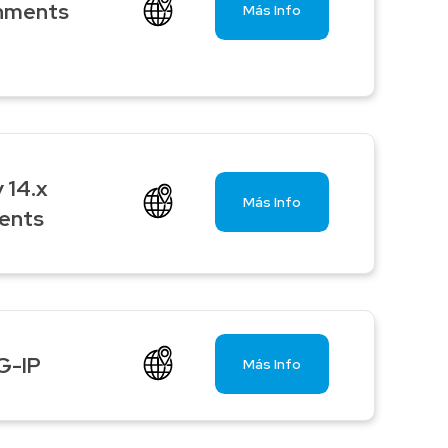
onments
Más Info
 14.x
Más Info
ments
G-IP
Más Info