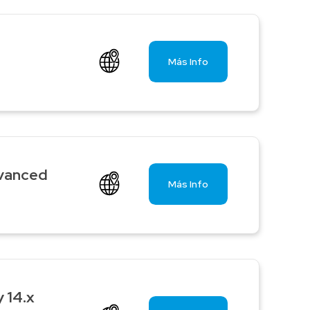
Más Info
dvanced
Más Info
 14.x