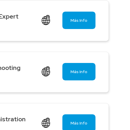
 Expert
Más Info
hooting
Más Info
istration
Más Info