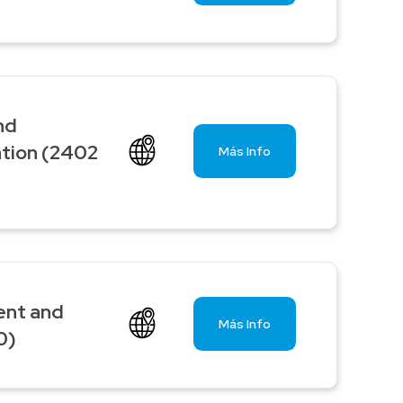
nd
tion (2402
Más Info
ent and
Más Info
0)