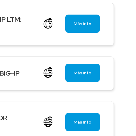
IP LTM:
Más Info
 BIG-IP
Más Info
EDR
Más Info