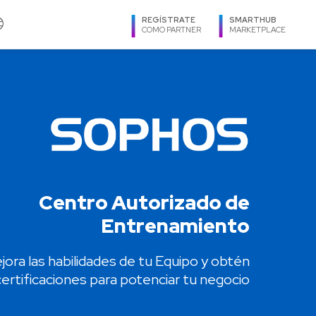
age
REGÍSTRATE
SMARTHUB
COMO PARTNER
MARKETPLACE
IDIOMA
Salesforce
Utimaco
Español
Scale Computing
Veeam
Ingles
Sophos
Virtuozzo
Português
SUSE
Zimbra
REGIÓN
s
TeamViewer
Centro Autorizado de
Argentina
Tehama
Entrenamiento
Bolivia
Teramind
Brasil
Thales-Imperva
jora las habilidades de tu Equipo y obtén
Caribe
Trellix
certificaciones para potenciar tu negocio
Centroamérica
Trend Micro
Chile
TXOne Networks