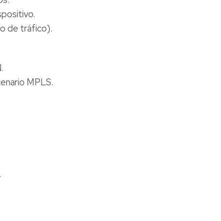
positivo.
 de tráfico).
.
scenario MPLS.
.