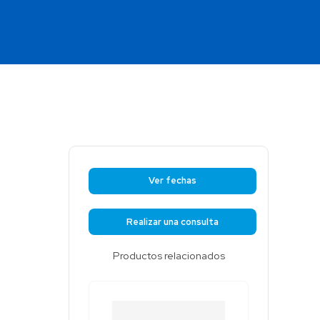
Colombia
Ecuador
r todos los productos y soluciones
Global
México
Paraguay
Perú
Uruguay
Ver fechas
Realizar una consulta
Productos relacionados