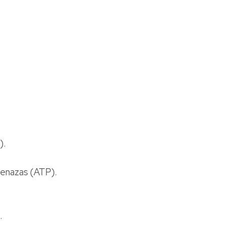
).
menazas (ATP).
.