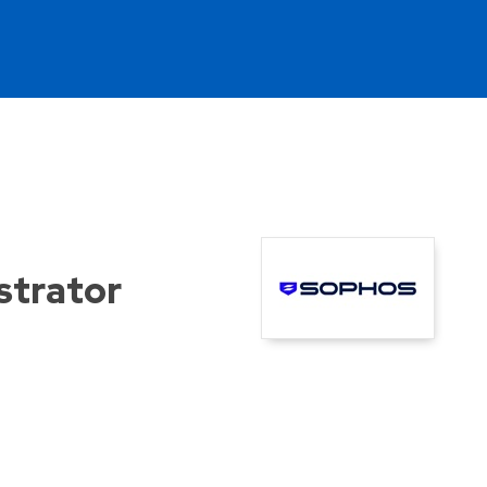
Ve
strator