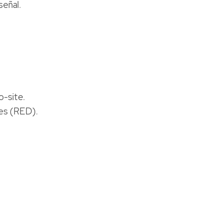
señal.
-site.
es (RED).