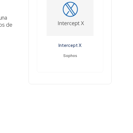
una
cos de
Intercept X
Sophos