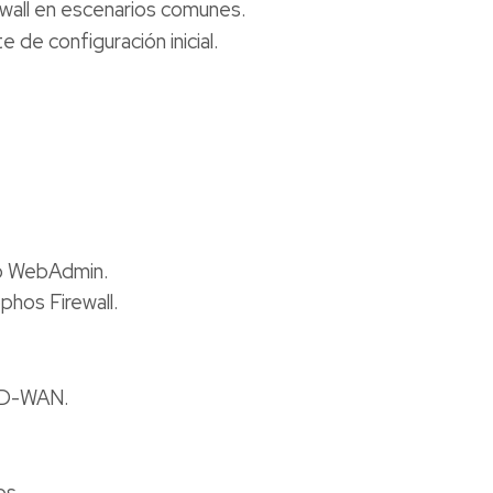
wall en escenarios comunes.
 de configuración inicial.
do WebAdmin.
phos Firewall.
 SD-WAN.
os.