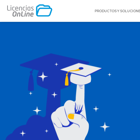
PRODUCTOS Y SOLUCION
POR MERCADO
POR MARCA
Educación
A10 Networks
Enterprise
Acronis
Gobierno
Adobe
Pequeñas y Medianas Empresas
AlgoSec
Proveedores de Servicios
Amazon Web Se
(AWS)
Appgate
Archer
Arctera
Autodesk®
BitTitan