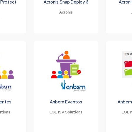
 Protect
Acronis Snap Deploy 6
Acroni
Acronis
s
entes
Anbem Eventos
Anbem
utions
LOL ISV Solutions
LOL I