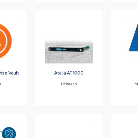
ise Vault
Atalla AT1000
a
Utimaco
M