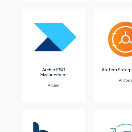
Archer ESG
Arctera Enterpr
Management
Arcter
Archer