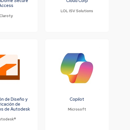
 xDome Secure
Cloud Corp
Access
LOL ISV Solutions
Claroty
ón de Diseño y
Copilot
icación de
os de Autodesk
Microsoft
utodesk®