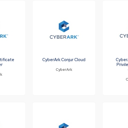
tificate
CyberArk Conjur Cloud
Cyber
er
Privi
CyberArk
rk
C