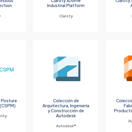
tinuous
Claroty xDome
Claroty
ection
Industrial Platform
y
Claroty
y Posture
Colección de
Colecci
 (CSPM)
Arquitectura, Ingeniería
Fabr
y Construcción de
Product
Autodesk
rity
A
Autodesk®