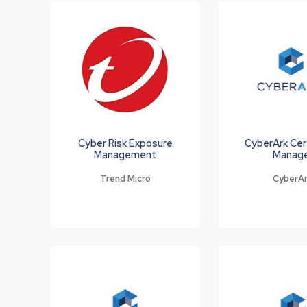
Cyber Risk Exposure
CyberArk Cer
Management
Manag
Trend Micro
CyberA