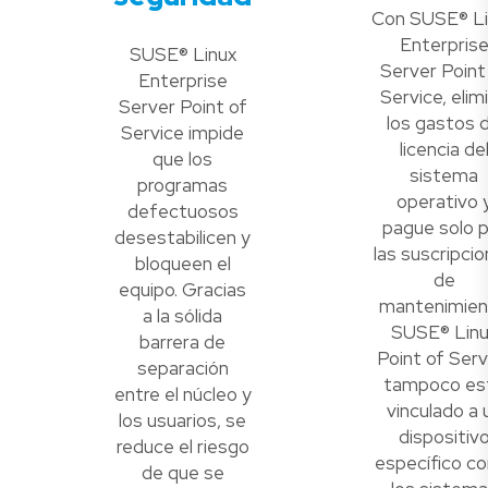
Con SUSE® Li
Enterpris
SUSE® Linux
Server Point
Enterprise
Service, elim
Server Point of
los gastos 
Service impide
licencia de
que los
sistema
programas
operativo 
defectuosos
pague solo 
desestabilicen y
las suscripci
bloqueen el
de
equipo. Gracias
mantenimien
a la sólida
SUSE® Linu
barrera de
Point of Serv
separación
tampoco es
entre el núcleo y
vinculado a 
los usuarios, se
dispositiv
reduce el riesgo
específico c
de que se