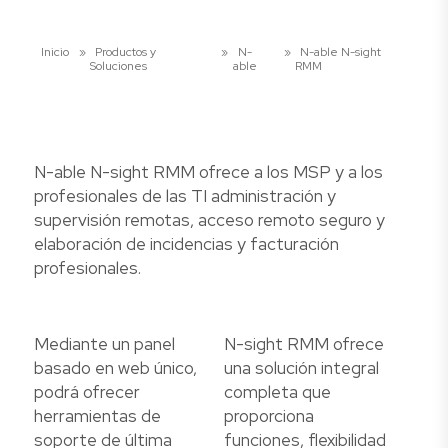
Inicio
»
Productos y
»
N-
»
N-able N-sight
Soluciones
able
RMM
N-able N-sight RMM ofrece a los MSP y a los
profesionales de las TI administración y
supervisión remotas, acceso remoto seguro y
elaboración de incidencias y facturación
profesionales.
Mediante un panel
N-sight RMM ofrece
basado en web único,
una solución integral
podrá ofrecer
completa que
herramientas de
proporciona
soporte de última
funciones, flexibilidad