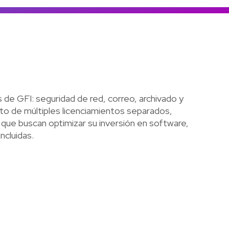
Colombia
Ecuador
r todos los productos y soluciones
Global
México
Paraguay
Perú
 de GFI: seguridad de red, correo, archivado y
Uruguay
osto de múltiples licenciamientos separados,
que buscan optimizar su inversión en software,
ncluidas.