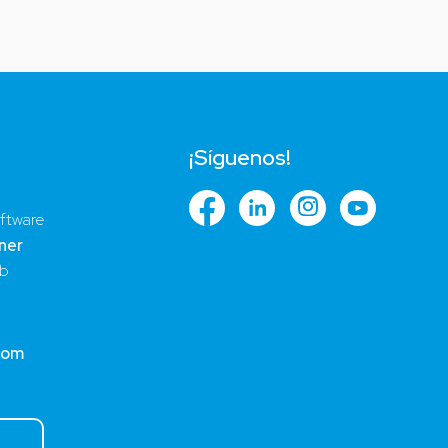
¡Síguenos!
ftware
ner
ub
com