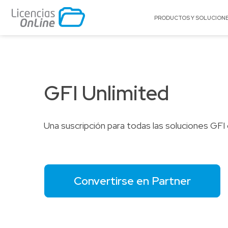
PRODUCTOS Y SOLUCION
POR MERCADO
POR MARCA
Educación
A10 Networks
GFI Unlimited
Enterprise
Acronis
Gobierno
Adobe
Pequeñas y Medianas Empresas
Appgate
Una suscripción para todas las soluciones GFI
Proveedores de Servicios
Archer
Arctera
Autodesk®
Convertirse en Partner
BitTitan
Canonical
Celestix Networ
Check Point