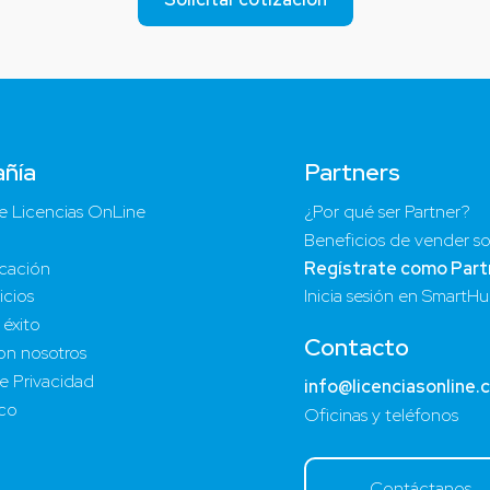
ñía
Partners
e Licencias OnLine
¿Por qué ser Partner?
Beneficios de vender so
cación
Regístrate como Part
icios
Inicia sesión en SmartH
 éxito
Contacto
on nosotros
de Privacidad
info@licenciasonline.
ico
Oficinas y teléfonos
Contáctanos