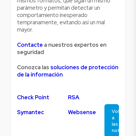
mismos formatos, que sigan un mismo
parámetro y permitan detectar un
comportamiento inesperado
tempranamente, evitando así un mal
mayor.
Contacte
a nuestros expertos en
seguridad
Conozca las
soluciones de protección
de la información
Check Point
RSA
Volver
Symantec
Websense
a
las
noticias