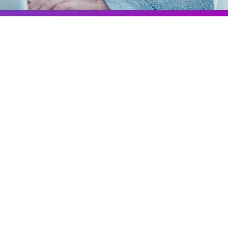
Colombia
Ecuador
r todos los productos y soluciones
Global
México
Paraguay
Perú
Uruguay