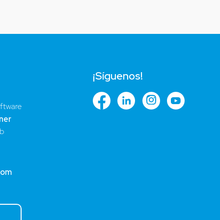
¡Síguenos!
ftware
ner
ub
com