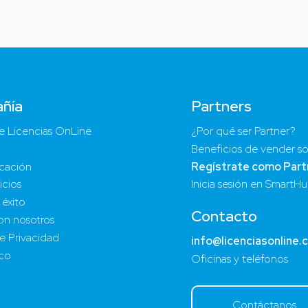
ñía
Partners
e Licencias OnLine
¿Por qué ser Partner?
Beneficios de vender so
cación
Regístrate como Part
icios
Inicia sesión en SmartH
 éxito
Contacto
on nosotros
de Privacidad
info@licenciasonline.
ico
Oficinas y teléfonos
Contáctanos