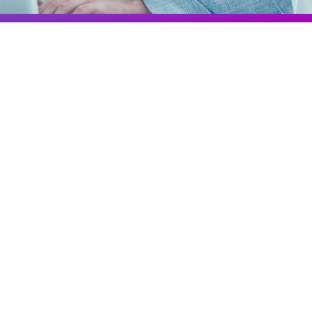
Colombia
Ecuador
r todos los productos y soluciones
Global
México
Paraguay
Perú
Uruguay