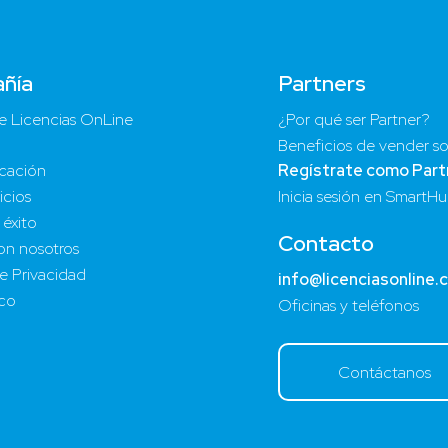
ñía
Partners
e Licencias OnLine
¿Por qué ser Partner?
Beneficios de vender so
cación
Regístrate como Part
icios
Inicia sesión en SmartH
 éxito
Contacto
on nosotros
de Privacidad
info@licenciasonline.
ico
Oficinas y teléfonos
Contáctanos