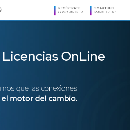
age
REGÍSTRATE
SMARTHUB
COMO PARTNER
MARKETPLACE
IDIOMA
Trellix
Español
Licencias OnLine
Trend Micro
Ingles
TXOne Networks
Português
Utimaco
REGIÓN
Veeam
Argentina
Virtuozzo
mos que las conexiones
Bolivia
Zimbra
 el motor del cambio.
Brasil
Caribe
Centroamérica
Chile