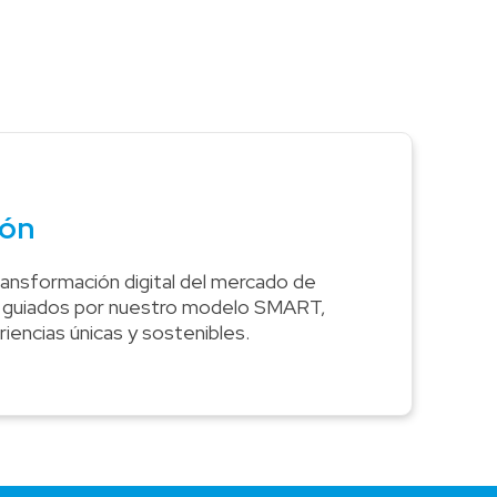
Colombia
Ecuador
r todos los productos y soluciones
Global
México
Paraguay
Perú
Uruguay
ión
transformación digital del mercado de
I, guiados por nuestro modelo SMART,
iencias únicas y sostenibles.