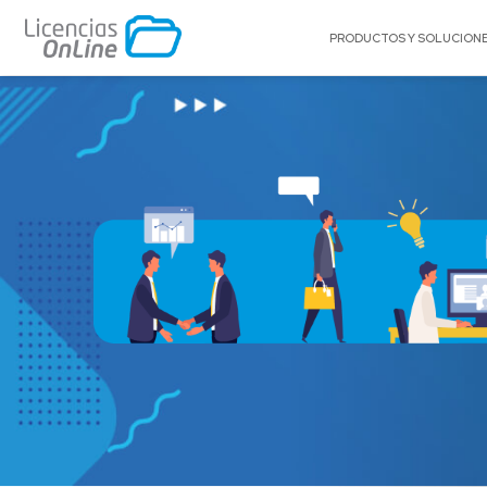
PRODUCTOS Y SOLUCION
POR MERCADO
POR MARCA
Educación
A10 Networks
Enterprise
Acronis
Gobierno
Adobe
Pequeñas y Medianas Empresas
Appgate
Proveedores de Servicios
Archer
Arctera
Autodesk®
BitTitan
Canonical
Celestix Networ
Check Point