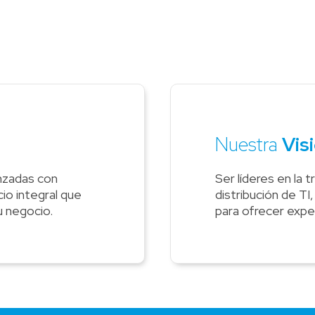
Ve
Nuestra
Vis
nzadas con
Ser líderes en la 
io integral que
distribución de T
u negocio.
para ofrecer exper