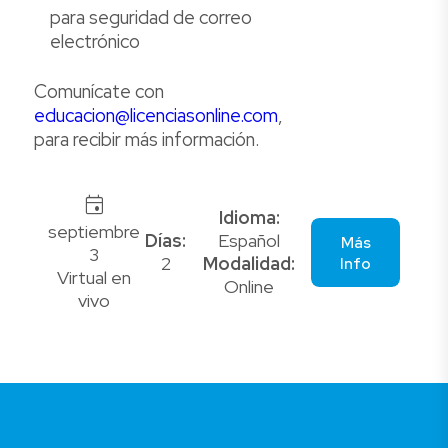
para seguridad de correo
electrónico
Comunícate con
educacion@licenciasonline.com
,
para recibir más información.
event
Idioma:
septiembre
Días:
Español
Más
3
2
Modalidad:
Info
Virtual en
Online
vivo