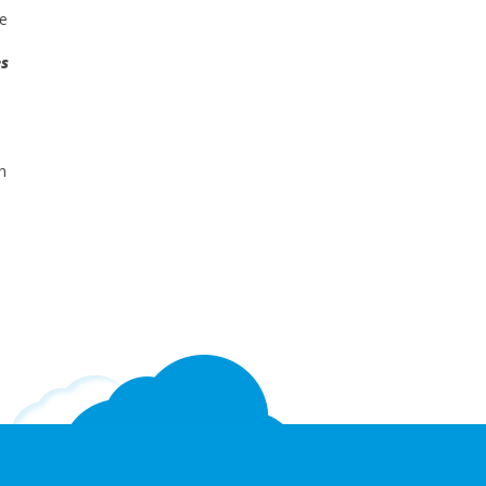
de
es
n