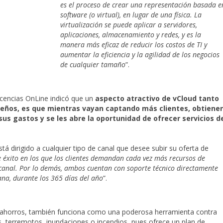
es el proceso de crear una representación basada e
software (o virtual), en lugar de una física. La
virtualización se puede aplicar a servidores,
aplicaciones, almacenamiento y redes, y es la
manera más eficaz de reducir los costos de TI y
aumentar la eficiencia y la agilidad de los negocios
de cualquier tamaño
”.
cencias OnLine indicó que un
aspecto atractivo de vCloud tanto
eños, es que mientras vayan captando más clientes, obtiene
sus gastos y se les abre la oportunidad de ofrecer servicios d
 dirigido a cualquier tipo de canal que desee subir su oferta de
 éxito en los que los clientes demandan cada vez más recursos de
 canal. Por lo demás, ambos cuentan con soporte técnico directamente
mana, durante los 365 días del año
”.
a ahorros, también funciona como una poderosa herramienta contra
, terremotos, inundaciones o incendios, pues ofrece un plan de