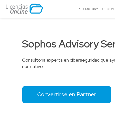
PRODUCTOS Y SOLUCION
POR MERCADO
POR MARCA
Educación
A10 Networks
Sophos Advisory Se
Enterprise
Acronis
Gobierno
AlgoSec
Consultoría experta en ciberseguridad que ayu
Pequeñas y Medianas Empresas
Appgate
normativo.
Proveedores de Servicios
Archer
Arctera
Autodesk®
BitTitan
Convertirse en Partner
Canonical
Cato Networks
Celestix Networ