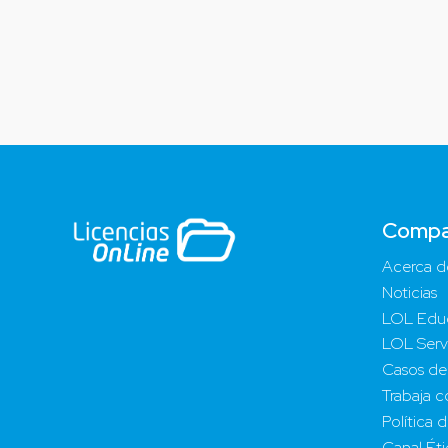
Compa
Acerca d
Noticias
LOL Edu
LOL Serv
Casos de
Trabaja c
Política 
Canal Ét