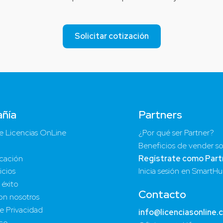
Solicitar cotización
ñía
Partners
e Licencias OnLine
¿Por qué ser Partner?
Beneficios de vender so
cación
Regístrate como Part
icios
Inicia sesión en SmartH
 éxito
Contacto
on nosotros
de Privacidad
info@licenciasonline.
ico