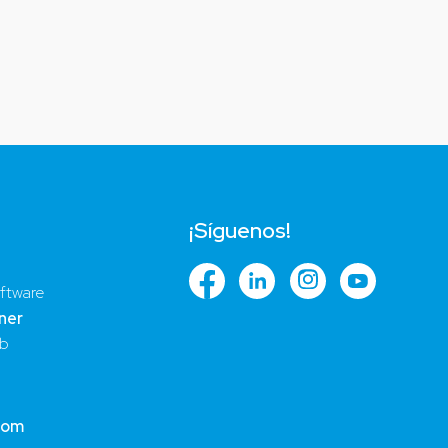
¡Síguenos!
ftware
ner
ub
com