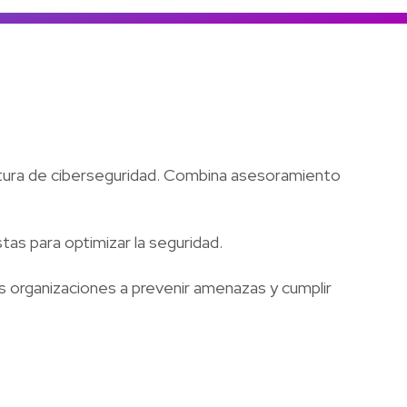
Colombia
Ecuador
r todos los productos y soluciones
Global
México
Paraguay
Perú
stura de ciberseguridad. Combina asesoramiento
Uruguay
tas para optimizar la seguridad.
as organizaciones a prevenir amenazas y cumplir