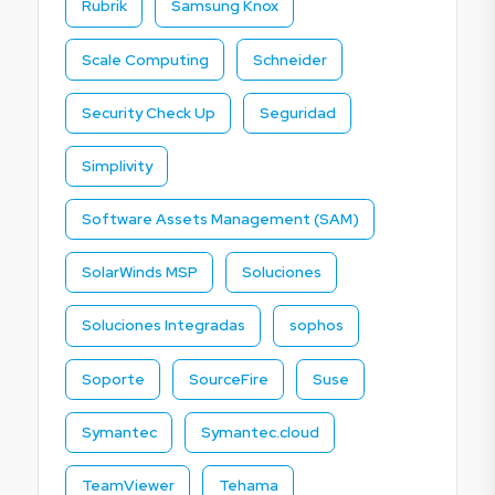
Rubrik
Samsung Knox
Scale Computing
Schneider
Security Check Up
Seguridad
Simplivity
Software Assets Management (SAM)
SolarWinds MSP
Soluciones
Soluciones Integradas
sophos
Soporte
SourceFire
Suse
Symantec
Symantec.cloud
TeamViewer
Tehama