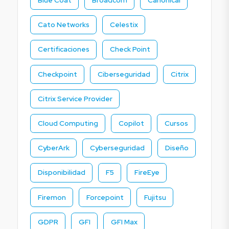
Blue Coat
Broadcom
Canonical
Cato Networks
Celestix
Certificaciones
Check Point
Checkpoint
Ciberseguridad
Citrix
Citrix Service Provider
Cloud Computing
Copilot
Cursos
CyberArk
Cyberseguridad
Diseño
Disponibilidad
F5
FireEye
Firemon
Forcepoint
Fujitsu
GDPR
GFI
GFI Max