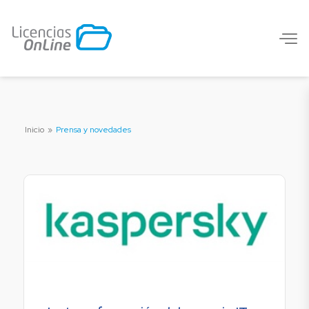
Inicio
»
Prensa y novedades