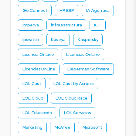
Go Connect
HP ESP
IA Agéntica
Imperva
infraestructura
IOT
Ipswitch
Kaseya
Kaspersky
Licencia OnLine
Licencias OnLine
LicenciasOnLine
Lieberman Software
LOL Cast
LOL Cast by Acronis
LOL Cloud
LOL Cloud Race
LOL Educación
LOL Servicios
Marketing
McAfee
Microsoft