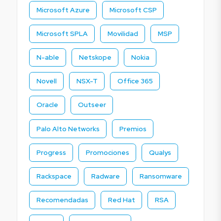
Microsoft Azure
Microsoft CSP
Microsoft SPLA
Movilidad
MSP
N-able
Netskope
Nokia
Novell
NSX-T
Office 365
Oracle
Outseer
Palo Alto Networks
Premios
Progress
Promociones
Qualys
Rackspace
Radware
Ransomware
Recomendadas
Red Hat
RSA