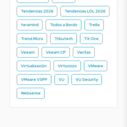
Tendencias 2026
Tendencias LOL 2026
teramind
Todos a Bordo
Trellix
Trend Micro
Tributech
TX One
Veeam
Veeam CP
Veritas
Virtualización
Virtuozzo
VMware
VMware VSPP
VU
VU Security
Websense