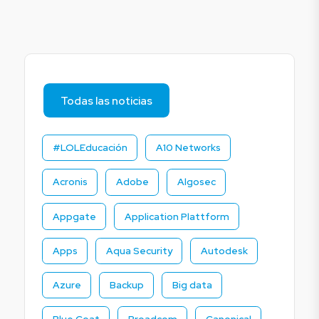
Todas las noticias
#LOLEducación
A10 Networks
Acronis
Adobe
Algosec
Appgate
Application Plattform
Apps
Aqua Security
Autodesk
Azure
Backup
Big data