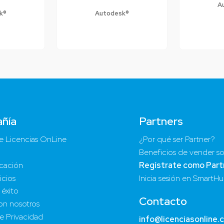
A
k®
Autodesk®
ñía
Partners
e Licencias OnLine
¿Por qué ser Partner?
Beneficios de vender so
cación
Regístrate como Part
icios
Inicia sesión en SmartH
 éxito
Contacto
on nosotros
de Privacidad
info@licenciasonline.