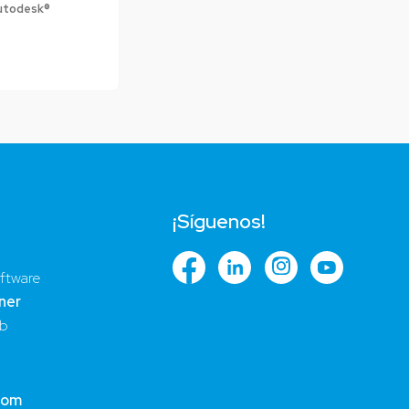
utodesk®
¡Síguenos!
ftware
ner
ub
com