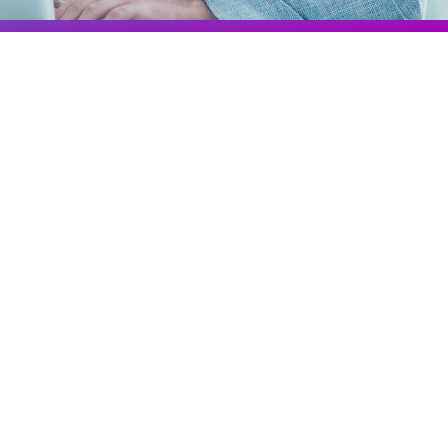
Colombia
Ecuador
r todos los productos y soluciones
Global
México
Paraguay
Perú
Uruguay