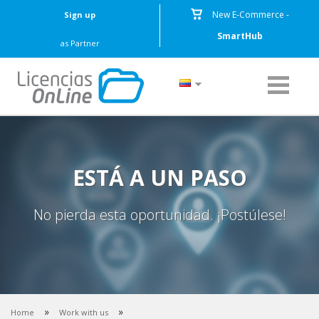
New E-Commerce -
Sign up
SmartHub
as Partner
ESTÁ A UN PASO
No pierda esta oportunidad. ¡Postúlese!
»
»
Home
Work with us