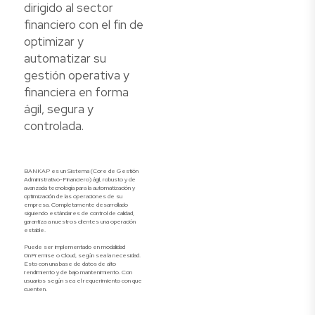
dirigido al sector
financiero con el fin de
optimizar y
automatizar su
gestión operativa y
financiera en forma
ágil, segura y
controlada.
BANKAP es un Sistema (Core de Gestión
Administrativo-Financiero) ágil, robusto y de
avanzada tecnología para la automatización y
optimización de las operaciones de su
empresa. Completamente desarrollado
siguiendo estándares de control de calidad,
garantiza a nuestros clientes una operación
estable.
Puede ser implementado en modalidad
OnPremise o Cloud, según sea la necesidad.
Esto con una base de datos de alto
rendimiento y de bajo mantenimiento. Con
usuarios según sea el requerimiento con que
cuenten.