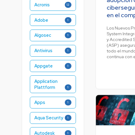
Acronis
12
cibersegu
en el com
Adobe
1
Los Nuevos P
System Integr
Algosec
1
y Accredited 
(ASP) asegura
Antivirus
todo el mundo
1
continua con e
Appgate
1
Application
Plattform
1
Apps
1
Aqua Security
1
Autodesk
1