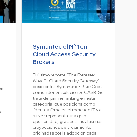
Symantec el N° 1 en
Cloud Access Security
Brokers
El último reporte “The Forrester
Wave™: Cloud Security Gateway”
posicionó a Symantec + Blue Coat
ón
como líder en soluciones CASB. Se
trata del primer ranking en esta
categoría, que posiciona como
líder a la firma en el mercado IT y a
de
su vez representa una gran
oportunidad, gracias a las altísimas
proyecciones de crecimiento
originadas por la adopción cada