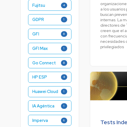
organizacion
Fujitsu
4
a los usuarios 
buscan preven
GDPR
internas. La m
1
directores de 
creen que el 
GFI
8
con frecuencia
necesidades d
privilegiados
GFI Max
1
Go Connect
8
HP ESP
4
Huawei Cloud
1
IA Agéntica
1
Imperva
6
Tests Ind