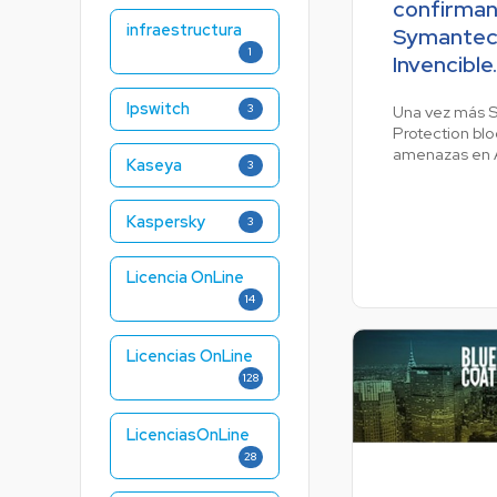
confirman
infraestructura
Symantec 
1
Invencible
Ipswitch
Una vez más 
3
Protection bl
amenazas en 
Kaseya
3
Kaspersky
3
Licencia OnLine
14
Licencias OnLine
128
LicenciasOnLine
28