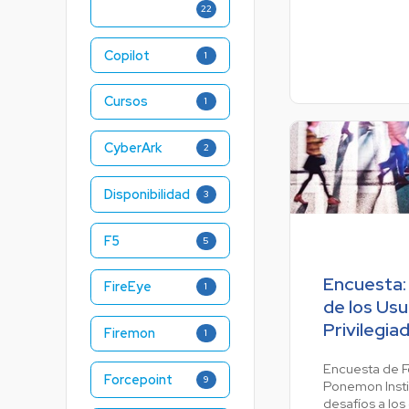
22
Copilot
1
Cursos
1
CyberArk
2
Disponibilidad
3
F5
5
Encuesta:
FireEye
1
de los Usu
Privilegia
Firemon
1
Encuesta de F
Forcepoint
9
Ponemon Instit
desafíos a los