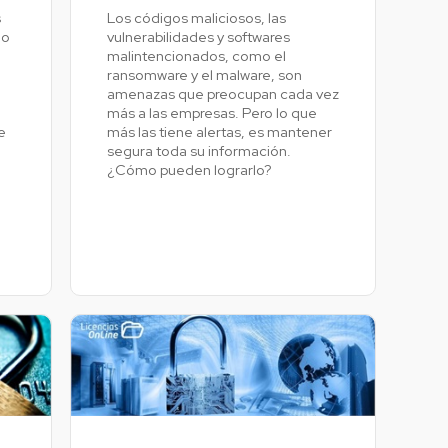
s
Los códigos maliciosos, las
Colombia
do
vulnerabilidades y softwares
Ecuador
malintencionados, como el
r todos los productos y soluciones
a
ransomware y el malware, son
Global
amenazas que preocupan cada vez
México
más a las empresas. Pero lo que
e
más las tiene alertas, es mantener
Paraguay
segura toda su información.
Perú
¿Cómo pueden lograrlo?
Uruguay