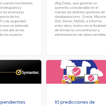
es cuando monitorean
(Big Data), que generan un
privilegiados y
aumento considerable en el
ir las amenazas
manejo de distintos gestores de
ayoría de los
databasescomo: Oracle, Mycros
TI y de seguridad
SQL Server, MySQL e Informix,
acceso se extiende
entro otros, todos con la finalida
 más allá de las
de brindar la concentración y
e los usuarios
administración de datos sensible
ependientes
10 predicciones de