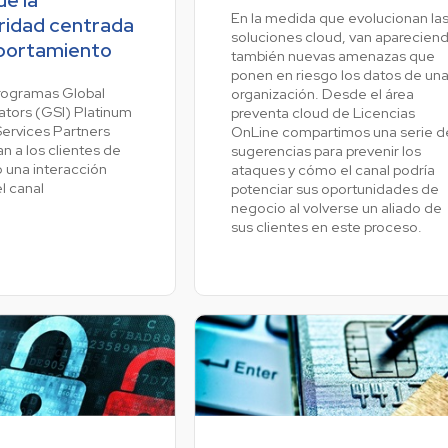
En la medida que evolucionan la
ridad centrada
soluciones cloud, van aparecien
portamiento
también nuevas amenazas que
Ve
ponen en riesgo los datos de un
rogramas Global
organización. Desde el área
ators (GSI) Platinum
preventa cloud de Licencias
Services Partners
OnLine compartimos una serie d
n a los clientes de
sugerencias para prevenir los
 una interacción
ataques y cómo el canal podría
l canal
potenciar sus oportunidades de
negocio al volverse un aliado de
sus clientes en este proceso.