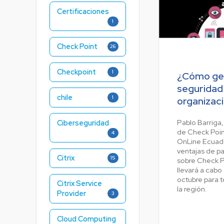
Certificaciones
1
Check Point
26
Checkpoint
1
¿Cómo ges
seguridad
chile
1
organizac
Pablo Barriga
Ciberseguridad
de Check Poin
4
OnLine Ecuador
ventajas de pa
Citrix
15
sobre Check P
llevará a cabo
octubre para 
Citrix Service
la región.
Provider
3
Cloud Computing