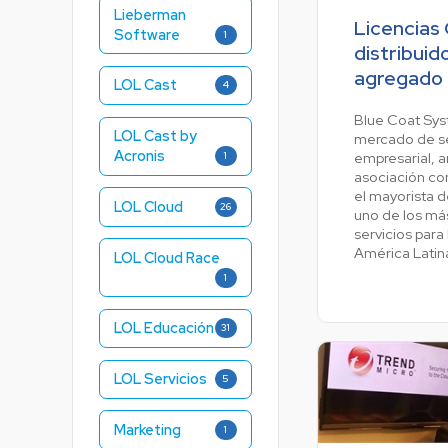
Lieberman
Licencias
Software
1
distribuid
agregado 
LOL Cast
4
Blue Coat Syst
LOL Cast by
mercado de s
Acronis
empresarial, 
1
asociación co
el mayorista 
LOL Cloud
26
uno de los más
servicios para
América Latin
LOL Cloud Race
1
LOL Educación
31
LOL Servicios
5
Marketing
1