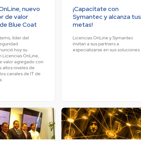
 OnLine, nuevo
¡Capacítate con
or de valor
Symantec y alcanza tus
de Blue Coat
metas!
ems, líder del
Licencias OnLine y Symantec
eguridad
invitan a sus partners a
anunció hoy su
especializarse en sus soluciones
n Licencias OnLine,
de valor agregado con
 altos niveles de
 los canales de IT de
a.