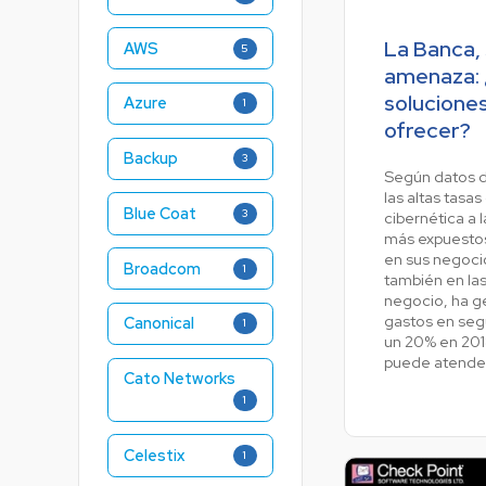
La Banca,
AWS
5
amenaza:
solucione
Azure
1
ofrecer?
Backup
3
Según datos d
las altas tasa
Blue Coat
3
cibernética a 
más expuestos
en sus negocio
Broadcom
1
también en la
negocio, ha g
gastos en se
Canonical
1
un 20% en 201
puede atende
Cato Networks
1
Celestix
1