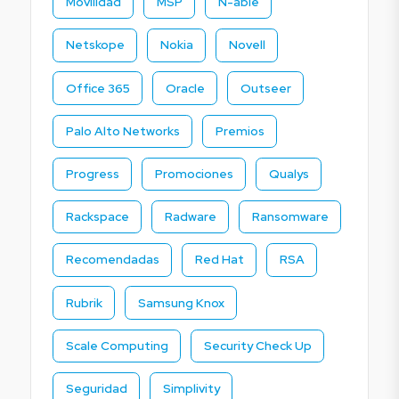
Movilidad
MSP
N-able
Netskope
Nokia
Novell
Office 365
Oracle
Outseer
Palo Alto Networks
Premios
Progress
Promociones
Qualys
Rackspace
Radware
Ransomware
Recomendadas
Red Hat
RSA
Rubrik
Samsung Knox
Scale Computing
Security Check Up
Seguridad
Simplivity