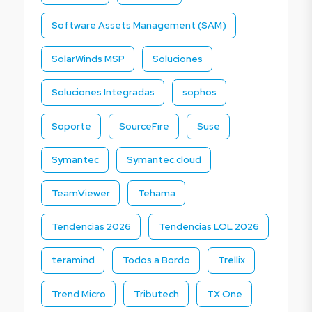
Software Assets Management (SAM)
SolarWinds MSP
Soluciones
Soluciones Integradas
sophos
Soporte
SourceFire
Suse
Symantec
Symantec.cloud
TeamViewer
Tehama
Tendencias 2026
Tendencias LOL 2026
teramind
Todos a Bordo
Trellix
Trend Micro
Tributech
TX One