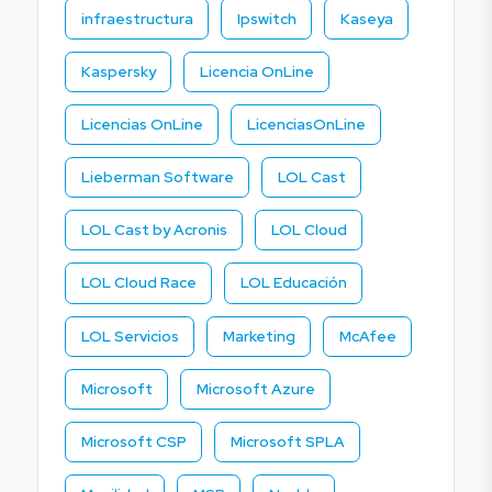
infraestructura
Ipswitch
Kaseya
Kaspersky
Licencia OnLine
Licencias OnLine
LicenciasOnLine
Lieberman Software
LOL Cast
LOL Cast by Acronis
LOL Cloud
LOL Cloud Race
LOL Educación
LOL Servicios
Marketing
McAfee
Microsoft
Microsoft Azure
Microsoft CSP
Microsoft SPLA