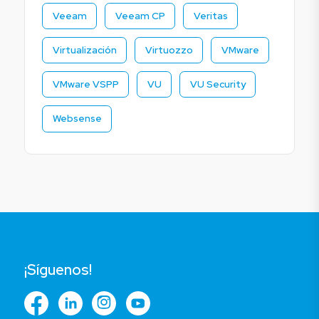
Veeam
Veeam CP
Veritas
Virtualización
Virtuozzo
VMware
VMware VSPP
VU
VU Security
Websense
¡Síguenos!