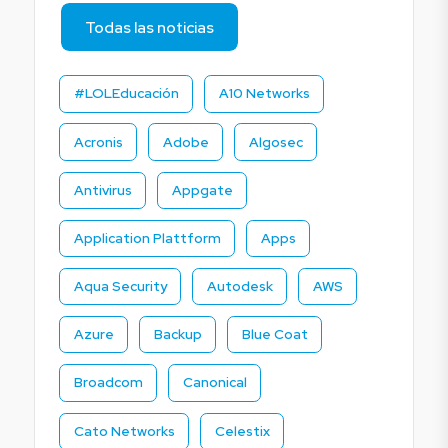
Todas las noticias
#LOLEducación
A10 Networks
Acronis
Adobe
Algosec
Antivirus
Appgate
Application Plattform
Apps
Aqua Security
Autodesk
AWS
Azure
Backup
Blue Coat
Broadcom
Canonical
Cato Networks
Celestix