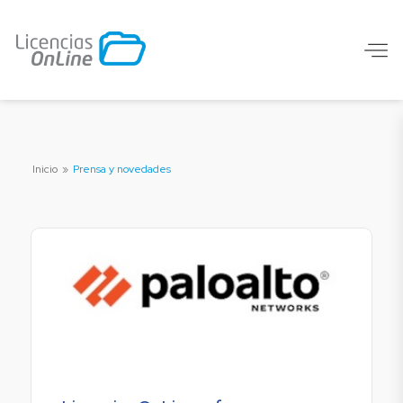
Inicio
»
Prensa y novedades