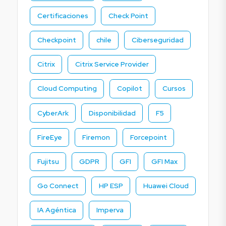
Certificaciones
Check Point
Checkpoint
chile
Ciberseguridad
Citrix
Citrix Service Provider
Cloud Computing
Copilot
Cursos
CyberArk
Disponibilidad
F5
FireEye
Firemon
Forcepoint
Fujitsu
GDPR
GFI
GFI Max
Go Connect
HP ESP
Huawei Cloud
IA Agéntica
Imperva