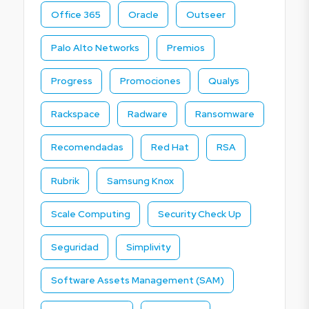
Office 365
Oracle
Outseer
Palo Alto Networks
Premios
Progress
Promociones
Qualys
Rackspace
Radware
Ransomware
Recomendadas
Red Hat
RSA
Rubrik
Samsung Knox
Scale Computing
Security Check Up
Seguridad
Simplivity
Software Assets Management (SAM)