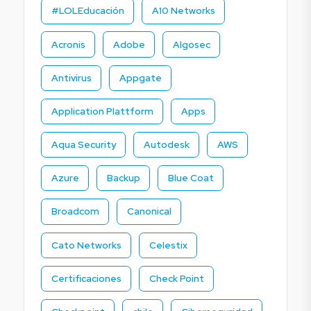
#LOLEducación
A10 Networks
Acronis
Adobe
Algosec
Antivirus
Appgate
Application Plattform
Apps
Aqua Security
Autodesk
AWS
Azure
Backup
Blue Coat
Broadcom
Canonical
Cato Networks
Celestix
Certificaciones
Check Point