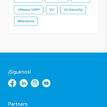
VMware VSPP
VU
VU Security
Websense
¡Síguenos!
Partners