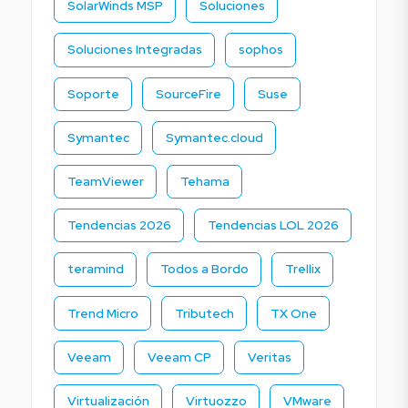
SolarWinds MSP
Soluciones
Soluciones Integradas
sophos
Soporte
SourceFire
Suse
Symantec
Symantec.cloud
TeamViewer
Tehama
Tendencias 2026
Tendencias LOL 2026
teramind
Todos a Bordo
Trellix
Trend Micro
Tributech
TX One
Veeam
Veeam CP
Veritas
Virtualización
Virtuozzo
VMware