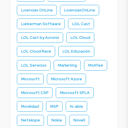
Licencias OnLine
LicenciasOnLine
Lieberman Software
LOL Cast
LOL Cast by Acronis
LOL Cloud
LOL Cloud Race
LOL Educación
LOL Servicios
Marketing
McAfee
Microsoft
Microsoft Azure
Microsoft CSP
Microsoft SPLA
Movilidad
MSP
N-able
Netskope
Nokia
Novell