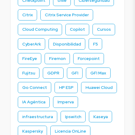
Checkpoint
chile
Ciberseguridad
Citrix
Citrix Service Provider
Cloud Computing
Copilot
Cursos
CyberArk
Disponibilidad
F5
FireEye
Firemon
Forcepoint
Fujitsu
GDPR
GFI
GFI Max
Go Connect
HP ESP
Huawei Cloud
IA Agéntica
Imperva
infraestructura
Ipswitch
Kaseya
Kaspersky
Licencia OnLine