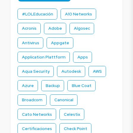
#LOLEducación
A10 Networks
Acronis
Adobe
Algosec
Antivirus
Appgate
Application Plattform
Apps
Aqua Security
Autodesk
AWS
Azure
Backup
Blue Coat
Broadcom
Canonical
Cato Networks
Celestix
Certificaciones
Check Point