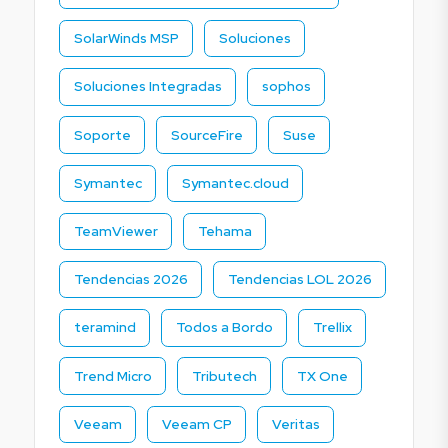
SolarWinds MSP
Soluciones
Soluciones Integradas
sophos
Soporte
SourceFire
Suse
Symantec
Symantec.cloud
TeamViewer
Tehama
Tendencias 2026
Tendencias LOL 2026
teramind
Todos a Bordo
Trellix
Trend Micro
Tributech
TX One
Veeam
Veeam CP
Veritas