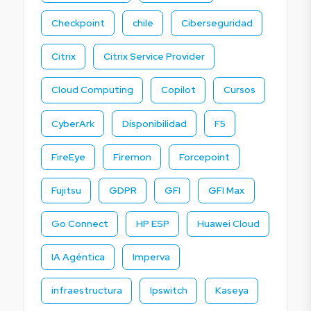
Checkpoint
chile
Ciberseguridad
Citrix
Citrix Service Provider
Cloud Computing
Copilot
Cursos
CyberArk
Disponibilidad
F5
FireEye
Firemon
Forcepoint
Fujitsu
GDPR
GFI
GFI Max
Go Connect
HP ESP
Huawei Cloud
IA Agéntica
Imperva
infraestructura
Ipswitch
Kaseya