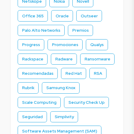
Netskope
Nokia
Novell
Office 365
Oracle
Outseer
Palo Alto Networks
Premios
Progress
Promociones
Qualys
Rackspace
Radware
Ransomware
Recomendadas
Red Hat
RSA
Rubrik
Samsung Knox
Scale Computing
Security Check Up
Seguridad
Simplivity
Software Assets Management (SAM)