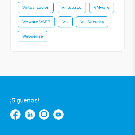
Virtualización
Virtuozzo
VMware
VMware VSPP
VU
VU Security
Websense
¡Síguenos!