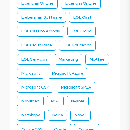
Licencias OnLine
LicenciasOnLine
Lieberman Software
LOL Cast
LOL Cast by Acronis
LOL Cloud
LOL Cloud Race
LOL Educación
LOL Servicios
Marketing
McAfee
Microsoft
Microsoft Azure
Microsoft CSP
Microsoft SPLA
Movilidad
MSP
N-able
Netskope
Nokia
Novell
Office 365
Oracle
Outseer