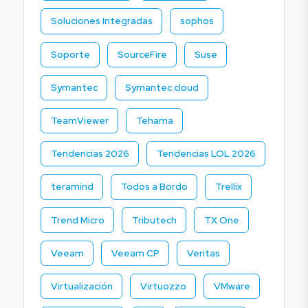
Soluciones Integradas
sophos
Soporte
SourceFire
Suse
Symantec
Symantec.cloud
TeamViewer
Tehama
Tendencias 2026
Tendencias LOL 2026
teramind
Todos a Bordo
Trellix
Trend Micro
Tributech
TX One
Veeam
Veeam CP
Veritas
Virtualización
Virtuozzo
VMware