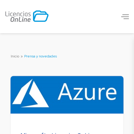
Inicio
»
Prensa y novedades