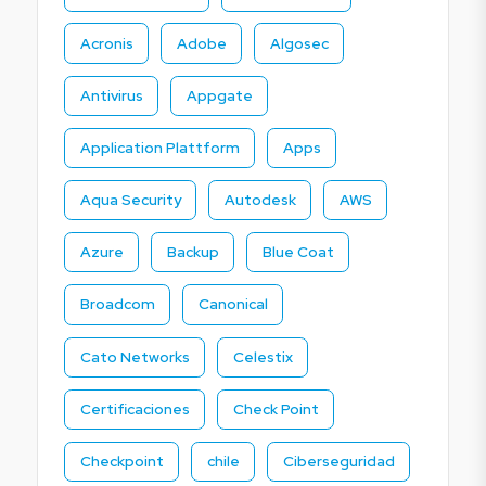
Acronis
Adobe
Algosec
Antivirus
Appgate
Application Plattform
Apps
Aqua Security
Autodesk
AWS
Azure
Backup
Blue Coat
Broadcom
Canonical
Cato Networks
Celestix
Certificaciones
Check Point
Checkpoint
chile
Ciberseguridad