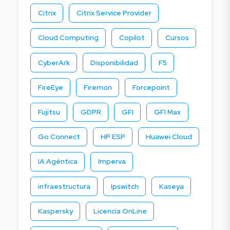
Citrix
Citrix Service Provider
Cloud Computing
Copilot
Cursos
CyberArk
Disponibilidad
F5
FireEye
Firemon
Forcepoint
Fujitsu
GDPR
GFI
GFI Max
Go Connect
HP ESP
Huawei Cloud
IA Agéntica
Imperva
infraestructura
Ipswitch
Kaseya
Kaspersky
Licencia OnLine