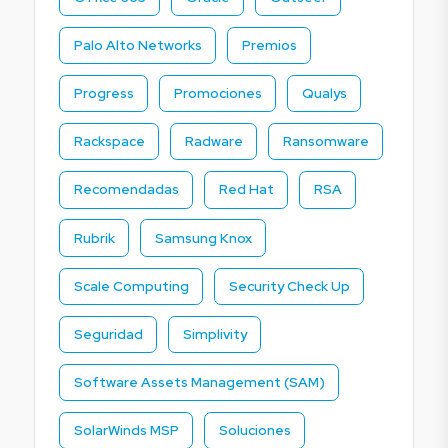
Palo Alto Networks
Premios
Progress
Promociones
Qualys
Rackspace
Radware
Ransomware
Recomendadas
Red Hat
RSA
Rubrik
Samsung Knox
Scale Computing
Security Check Up
Seguridad
Simplivity
Software Assets Management (SAM)
SolarWinds MSP
Soluciones