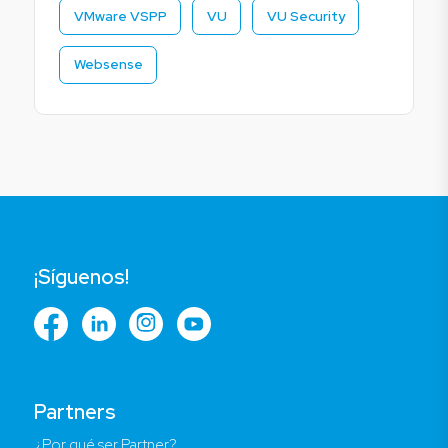
VMware VSPP
VU
VU Security
Websense
¡Síguenos!
Partners
¿Por qué ser Partner?